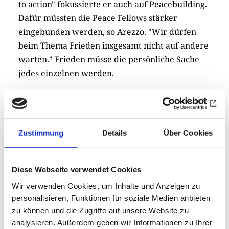
to action" fokussierte er auch auf Peacebuilding.
Dafür müssten die Peace Fellows stärker
eingebunden werden, so Arezzo. "Wir dürfen
beim Thema Frieden insgesamt nicht auf andere
warten." Frieden müsse die persönliche Sache
jedes einzelnen werden.
Der Nachmittag drehte sich vor allem um das
Thema Visionen. "In Rotary ideas don't stay
ideas", beschrieb einer der Panel-Teilnehmer
Zustimmung
Details
Über Cookies
rotarisches Tun. Das zeige auch die Foundation,
die mit 26,5 US-Dollar bei der Gründung ein
Samenkorn gelegt habe - hin zu
Diese Webseite verwendet Cookies
Millionenspenden und Riesen-Projekten. Die
Wir verwenden Cookies, um Inhalte und Anzeigen zu
Rotary Foundation setze inzwischen die Basis für
personalisieren, Funktionen für soziale Medien anbieten
den fast zu Ende gekämpften Kampf gegen Polio,
zu können und die Zugriffe auf unsere Website zu
an dem eine Vision hänge, die mit Vision und
analysieren. Außerdem geben wir Informationen zu Ihrer