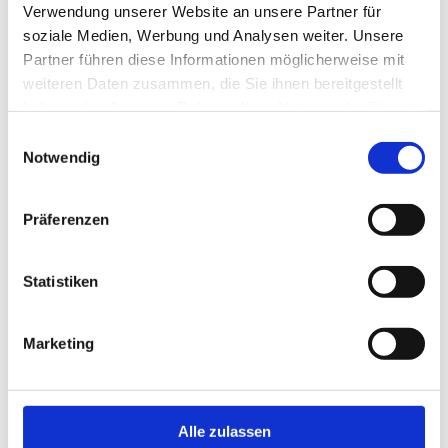
Hartnäckigkeit vorangetrieben werde.
Verwendung unserer Website an unsere Partner für
soziale Medien, Werbung und Analysen weiter. Unsere
Partner führen diese Informationen möglicherweise mit
weiteren Daten zusammen, die Sie ihnen bereitgestellt
haben oder die sie im Rahmen Ihrer Nutzung der Dienste
gesammelt haben.
Einwilligungsauswahl
Notwendig
Präferenzen
Statistiken
Marketing
Warb um Kooperation: Ingo Hammermann vom Nabu
Naturschutz im Fokus
Alle zulassen