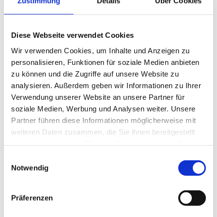
Zustimmung
Details
Über Cookies
Taipeh Metro – Transitpässe für die Taipeh Metro, bekannt als
Diese Webseite verwendet Cookies
MRT, sind in der Convention-Anmeldung enthalten
Wir verwenden Cookies, um Inhalte und Anzeigen zu
personalisieren, Funktionen für soziale Medien anbieten
Nachtmarkt-Erlebnis
zu können und die Zugriffe auf unsere Website zu
analysieren. Außerdem geben wir Informationen zu Ihrer
Nachdem ich meinen Kunstappetit gestillt habe,
Verwendung unserer Website an unsere Partner für
mache ich mich auf den Weg zum Silks Palace
soziale Medien, Werbung und Analysen weiter. Unsere
Restaurant auf dem Museumsgelände. Es
Partner führen diese Informationen möglicherweise mit
scheint, dass meine Hauptbeschäftigung – oder
weiteren Daten zusammen, die Sie ihnen bereitgestellt
besser gesagt: mein Hauptvergnügen – während
haben oder die sie im Rahmen Ihrer Nutzung der Dienste
meines Aufenthalts in Taipeh das Essen ist. Und
gesammelt haben.
Einwilligungsauswahl
jetzt, wo der Tag sich dem Ende zuneigt, bin ich
Notwendig
wieder dabei, diesmal auf dem Ningxia-
Nachtmarkt. Hier gibt es eine unglaubliche
Präferenzen
Auswahl traditioneller taiwanesischer Speisen,