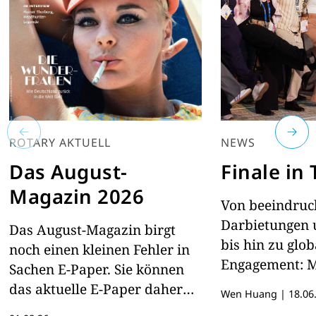
ROTARY AKTUELL
NEWS
Das August-
Finale in
Magazin 2026
Von beeindru
Darbietungen 
Das August-Magazin birgt
bis hin zu glo
noch einen kleinen Fehler in
Engagement: M
Sachen E-Paper. Sie können
Menschen feie
das aktuelle E-Paper daher
Wen Huang
|
18.06
globalen Geist
hier lesen