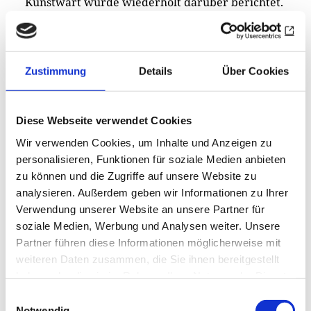
Kunstwart wurde wiederholt darüber berichtet.
1911 erschienen vier illustrierte Bände mit
Kaspers originellen Abenteuern und auch die
dazugehörigen Handpuppen. Bei
Zustimmung
Details
Über Cookies
jugendbewegten Pädagogen fanden sie rege
Aufnahme. Nach dem Ersten Weltkrieg
entstanden zahlreiche professionelle
Diese Webseite verwendet Cookies
Handpuppenbühnen neuen Typs. Gespielt
Wir verwenden Cookies, um Inhalte und Anzeigen zu
wurde in Sälen überwiegend vor Kindern und
personalisieren, Funktionen für soziale Medien anbieten
ohne Schlägereien der Puppen. Die Kinder
zu können und die Zugriffe auf unsere Website zu
sollten so vor Schund und Schmutz im „Kintopp“
analysieren. Außerdem geben wir Informationen zu Ihrer
und vor seelischer Verrohung geschützt werden.
Verwendung unserer Website an unsere Partner für
Vielleicht sollten aber auch die Seelen der
soziale Medien, Werbung und Analysen weiter. Unsere
Partner führen diese Informationen möglicherweise mit
künstlerisch-pädagogischen Puppenspieler, die
weiteren Daten zusammen, die Sie ihnen bereitgestellt
in den Schützengräben oft Schlimmes erlebt
haben oder die sie im Rahmen Ihrer Nutzung der Dienste
hatten, so geheilt werden. Im Laufe der 1920er
gesammelt haben.
Einwilligungsauswahl
nahm die Zahl der professionellen
Notwendig