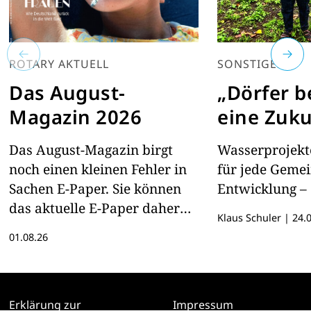
ROTARY AKTUELL
SONSTIGES
Das August-
„Dörfer 
Magazin 2026
eine Zuku
Das August-Magazin birgt
Wasserprojekte
noch einen kleinen Fehler in
für jede Geme
Sachen E-Paper. Sie können
Entwicklung – 
das aktuelle E-Paper daher
Klaus Schuler
|
24.0
hier lesen
01.08.26
Erklärung zur
Impressum