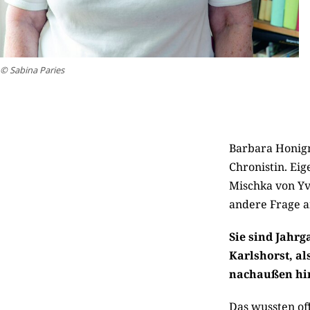
© Sabina Paries
Barbara Honigm
Chronistin. Eig
Mischka von Yve
andere Frage an
Sie sind Jahrg
Karlshorst, al
nachaußen hin
Das wussten off