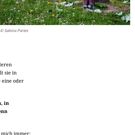
© Sabina Paries
deren
t sie in
e eine oder
, in
denn
te mich immer: