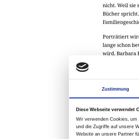
nicht. Weil sie 
Bücher spricht.
Familiengeschi
Porträtiert wi
lange schon be
wird. Barbara H
doppelt so alt
rechnet kurzer
der Gewalt gew
hervorgebracht
Zustimmung
Und tatsächlic
Diese Webseite verwendet 
privat, selbst
hier nun erstm
Wir verwenden Cookies, um I
und die Zugriffe auf unsere 
Mischka und ih
Website an unsere Partner fü