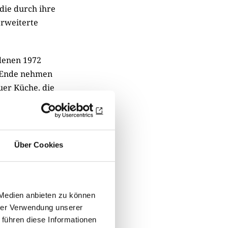
 die durch ihre
erweiterte
 denen 1972
s Ende nehmen
uer Küche, die
t-Berlin und
ur dem „Kult
usamkeit“
Über Cookies
Küche nicht
weht einen an,
 Medien anbieten zu können
hrer Verwendung unserer
h Böll und Wolf
 führen diese Informationen