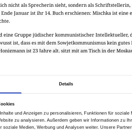
sich nicht als Sprecherin sieht, sondern als Schriftstellerin,
 Ende Januar ist ihr 14. Buch erschienen: Mischka ist eine 
chte.
rd eine Gruppe jüdischer kommunistischer Intellektueller,
wusst ist, dass es mit dem Sowjetkommunismus kein gute
onigmann ist 23 Jahre alt, sitzt mit am Tisch in der Moska
e Mischka hegt mütterliche Gefühle für das Mädchen aus Os
hand ab mit dem „ganzen sozialistischen System“: Es sei n
idmet“, es habe eine „Gesellschaft der Heuchelei und Gra
 und zu „unendlichen Verbrechen“ geführt.
Details
h bleiben die nächtelangen Diskussionen in der Moskauer 
Cookies
bezogen und nichtig. Bundesdeutsche Nachkriegsgeschichte 
als in jüdischem Kontext.
nhalte und Anzeigen zu personalisieren, Funktionen für soziale
Website zu analysieren. Außerdem geben wir Informationen zu I
re Genossen sind Dichter und Dissidenten, die mit Heinric
r soziale Medien, Werbung und Analysen weiter. Unsere Partner