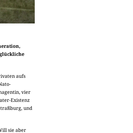
neration,
glückliche
ivaten aufs
Nato-
agentin, vier
ater-Existenz
 Straßburg, und
ill sie aber