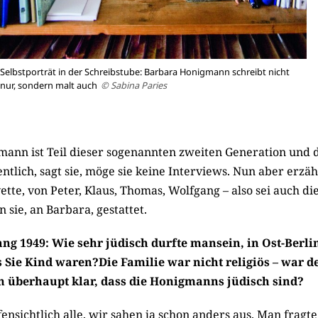
Selbstporträt in der Schreibstube: Barbara Honigmann schreibt nicht
nur, sondern malt auch
© Sabina Paries
ann ist Teil dieser sogenannten zweiten Generation und 
entlich, sagt sie, möge sie keine Interviews. Nun aber erzähl
tte, von Peter, Klaus, Thomas, Wolfgang – also sei auch di
 sie, an Barbara, gestattet.
ang 1949: Wie sehr jüdisch durfte mansein, in Ost-Berlin
s Sie Kind waren?Die Familie war nicht religiös – war 
 überhaupt klar, dass die Honigmanns jüdisch sind?
ensichtlich alle, wir sahen ja schon anders aus. Man frag