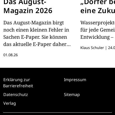
Das August-
„Dörfer 
Magazin 2026
eine Zuku
Das August-Magazin birgt
Wasserprojekte
noch einen kleinen Fehler in
für jede Geme
Sachen E-Paper. Sie können
Entwicklung – 
das aktuelle E-Paper daher
Klaus Schuler
|
24.0
hier lesen
01.08.26
Erklärung zur
Impressum
Barrierefreiheit
Datenschutz
Sitemap
Verlag