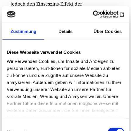
jedoch den Zinseszins-Effekt der
Produktionssteigerungen: „Jede Verbesserung
erzeugt die nächste und verändert das Antlitz
der Welt in den kommenden Jahrzehnten durch
Zustimmung
Details
Über Cookies
kumulative Dynamiken.“
Eine mittlere Position nimmt
Derek Thompson
Diese Webseite verwendet Cookies
ein, Co-Autor des Polit-Bestsellers Der neue
Wir verwenden Cookies, um Inhalte und Anzeigen zu
Wohlstand (2025). Einerseits verweist er auf die
personalisieren, Funktionen für soziale Medien anbieten
massive Diskrepanz zwischen Investitionen und
zu können und die Zugriffe auf unsere Website zu
Einnahmen. Das Verhältnis liegt bei 7:1 und
analysieren. Außerdem geben wir Informationen zu Ihrer
übersteigt damit das 4:1 des Dotcom-Booms. KI-
Verwendung unserer Website an unsere Partner für
Agenten versprechen allerdings Einnahmen, die
soziale Medien, Werbung und Analysen weiter. Unsere
Partner führen diese Informationen möglicherweise mit
diese Differenz nivellieren könnten. „Ich
weiteren Daten zusammen, die Sie ihnen bereitgestellt
versuche, ein historischer Realist zu sein“,
haben oder die sie im Rahmen Ihrer Nutzung der Dienste
schrieb Thompson auf X. „Nahezu jede
gesammelt haben.
Einwilligungsauswahl
investitionsintensive industrielle Revolution hat