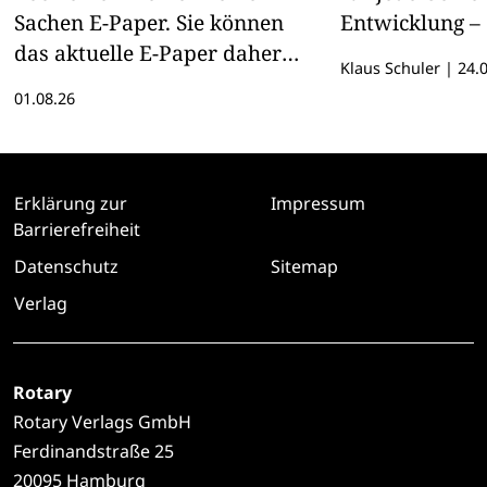
Sachen E-Paper. Sie können
Entwicklung – 
das aktuelle E-Paper daher
Klaus Schuler
|
24.0
hier lesen
01.08.26
Erklärung zur
Impressum
Barrierefreiheit
Datenschutz
Sitemap
Verlag
Rotary
Rotary Verlags GmbH
Ferdinandstraße 25
20095 Hamburg