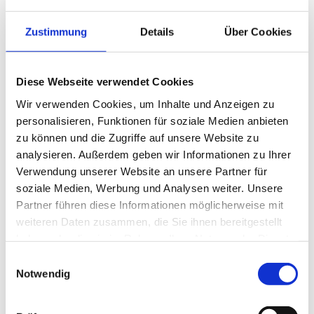
Opfern der künstlichen Dummheit der
Maschinen. Mit unseren persönlichen
Zustimmung
Details
Über Cookies
Informationen werden Computer gefüttert zum
Training. Dies hat nur einen einzigen Sinn: Die
Diese Webseite verwendet Cookies
großen Plattformbetreiber wollen noch besser
verstehen, wie der Mensch tickt, und die KI soll
Wir verwenden Cookies, um Inhalte und Anzeigen zu
personalisieren, Funktionen für soziale Medien anbieten
so lernen, menschlicher zu erscheinen und mehr
zu können und die Zugriffe auf unsere Website zu
Nähe zu zeigen. Und mehr Geld scheffeln.
analysieren. Außerdem geben wir Informationen zu Ihrer
Verwendung unserer Website an unsere Partner für
Wir befinden uns in einer Zwickmühle. Auf der
soziale Medien, Werbung und Analysen weiter. Unsere
einen Seite benötigen wir KI für unsere
Partner führen diese Informationen möglicherweise mit
Wettbewerbsfähigkeit. Auf der anderen Seite
weiteren Daten zusammen, die Sie ihnen bereitgestellt
verlieren wir den sozialen Zusammenhalt und
haben oder die sie im Rahmen Ihrer Nutzung der Dienste
die freie Meinungsbildung dank der asozialen
gesammelt haben.
Einwilligungsauswahl
Medien. Wie sollen wir damit umgehen? In der
Notwendig
ach so leichten digitalen Scheinwelt
selbstständig und eigenverantwortlich zu