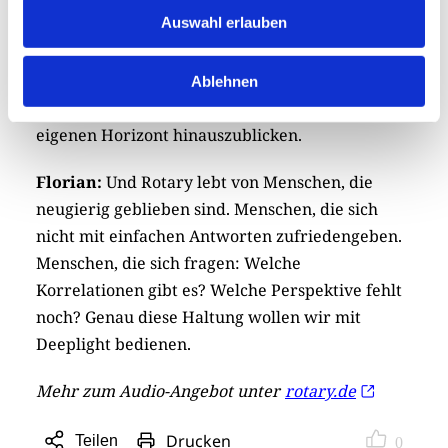
Auswahl erlauben
Aber ich bin fest davon überzeugt, dass solch ein
Format perfekt zur rotarischen Gemeinschaft
passt. Rotary steht seit jeher für Austausch,
Ablehnen
Verantwortung und die Bereitschaft, über den
eigenen Horizont hinauszublicken.
Florian:
Und Rotary lebt von Menschen, die
neugierig geblieben sind. Menschen, die sich
nicht mit einfachen Antworten zufriedengeben.
Menschen, die sich fragen: Welche
Korrelationen gibt es? Welche Perspektive fehlt
noch? Genau diese Haltung wollen wir mit
Deeplight bedienen.
Mehr zum Audio-Angebot unter
rotary.de
Drucken
Teilen
0
Sharing