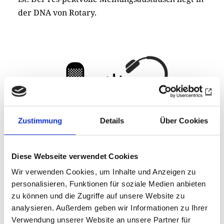
der DNA von Rotary.
Zustimmung
Details
Über Cookies
Diese Webseite verwendet Cookies
Björn:
Deshalb haben wir uns auch bewusst für
zwei Formate innerhalb eines Podcasts
Wir verwenden Cookies, um Inhalte und Anzeigen zu
personalisieren, Funktionen für soziale Medien anbieten
entschieden. Im Rotary Deeplight Talk führe ich
zu können und die Zugriffe auf unsere Website zu
Gespräche mit Experten, Vordenkern, Autoren
analysieren. Außerdem geben wir Informationen zu Ihrer
und Persönlichkeiten, die etwas Substanzielles
Verwendung unserer Website an unsere Partner für