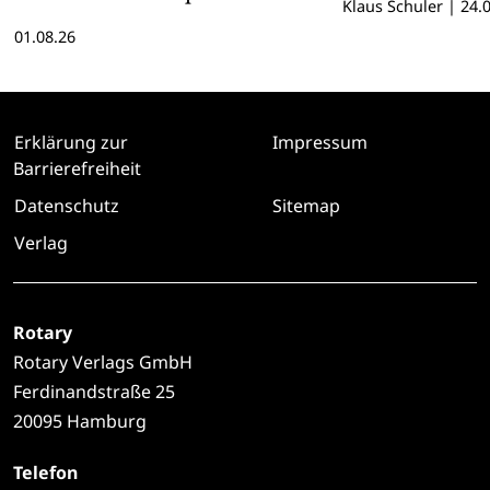
Klaus Schuler
|
24.0
hier lesen
01.08.26
Erklärung zur
Impressum
Barrierefreiheit
Datenschutz
Sitemap
Verlag
Rotary
Rotary Verlags GmbH
Ferdinandstraße 25
20095 Hamburg
Telefon