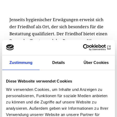
Jenseits hygienischer Erwägungen erweist sich
der Friedhof als Ort, der sich besonders für die
Bestattung qualifiziert. Der Friedhof bietet einen
Raum des Trostes und der Begegnung. Wenn
Angehörige zurückkommen, um das Grab zu
pflegen, dann ist das mehr als
Erinnerungspflege, es ist Erinnerung des
Zustimmung
Details
Über Cookies
gelebten Lebens. Zudem bewahrt der Friedhof
mit historischen Grabstätten das kulturelle
Diese Webseite verwendet Cookies
Gedächtnis einer Stadt.
Wir verwenden Cookies, um Inhalte und Anzeigen zu
personalisieren, Funktionen für soziale Medien anbieten
zu können und die Zugriffe auf unsere Website zu
analysieren. Außerdem geben wir Informationen zu Ihrer
Verwendung unserer Website an unsere Partner für