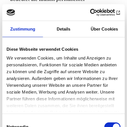
Freizeitgesellschaft. Herumchillen wie im Beach-
Club, in aller Öffentlichkeit schon tagsüber
giftroten Spritz, Hugos oder einen Flat White
Zustimmung
Details
Über Cookies
konsumieren, auf der Palette Laptop und
Lapsang Souchong nebeneinander plaziert. Oder
wir pfeifen gleich auf die Gastronomie und
Diese Webseite verwendet Cookies
cornern mit Bierbüchsen, zum Leidwesen der
Wir verwenden Cookies, um Inhalte und Anzeigen zu
Straßenreinigung
personalisieren, Funktionen für soziale Medien anbieten
zu können und die Zugriffe auf unsere Website zu
Wo’s passt, passt’s. Hotspots mit Syltgefühl wie
analysieren. Außerdem geben wir Informationen zu Ihrer
die sandige Strandperle am Hamburger Elbufer
Verwendung unserer Website an unsere Partner für
möchte keiner missen. Und es gibt ein Recht auf
soziale Medien, Werbung und Analysen weiter. Unsere
spontane Partys, auf das Bier aus der Buddel.
Partner führen diese Informationen möglicherweise mit
Aber der Trend hat auch seine Schattenseiten.
weiteren Daten zusammen, die Sie ihnen bereitgestellt
Nicht nur für Anwohner, die über mit
haben oder die sie im Rahmen Ihrer Nutzung der Dienste
Wummerbässen beschallte Altstadtgassen und
gesammelt haben.
Einwilligungsauswahl
Notwendig