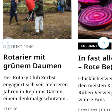
DISTRIKT 1940
KOLUMNE PETER
Rotarier mit
In fast a
grünem Daumen
– Rote Be
Der Rotary Club Zerbst
Glücklicherwe
engagiert sich seit mehreren
den meisten K
Jahren in Rephuns Garten,
Rüben-Verweig
einem denkmalgeschützten
wahre Fans
Stadtpark in der Stadt Zerbst
27.05.26
Peter Peter
|
01.11.