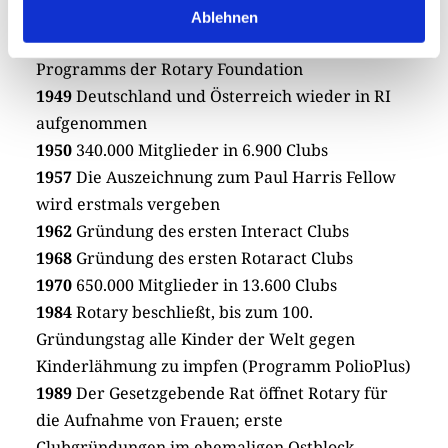
Paul Harris aus aller Welt eintreffenden
Ablehnen
Spenden führen zum Aufbau des Stipendien-
Programms der Rotary Foundation
1949
Deutschland und Österreich wieder in RI
aufgenommen
1950
340.000 Mitglieder in 6.900 Clubs
1957
Die Auszeichnung zum Paul Harris Fellow
wird erstmals vergeben
1962
Gründung des ersten Interact Clubs
1968
Gründung des ersten Rotaract Clubs
1970
650.000 Mitglieder in 13.600 Clubs
1984
Rotary beschließt, bis zum 100.
Gründungstag alle Kinder der Welt gegen
Kinderlähmung zu impfen (Programm PolioPlus)
1989
Der Gesetzgebende Rat öffnet Rotary für
die Aufnahme von Frauen; erste
Clubgründungen im ehemaligen Ostblock