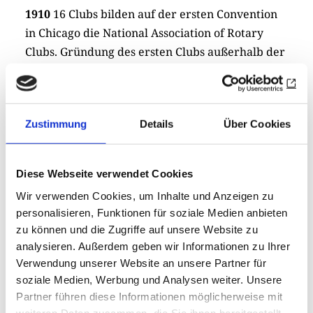
1910
16 Clubs bilden auf der ersten Convention
in Chicago die National Association of Rotary
Clubs. Gründung des ersten Clubs außerhalb der
USA (Winnipeg, Kanada)
1911
Erste Clubs in Europa: London, Dublin,
Belfast
Zustimmung
Details
Über Cookies
1912
Namenswechsel in International
Association of Rotary Clubs
1914
100 Clubs
Diese Webseite verwendet Cookies
1917
Gründung der Rotary Foundation
Wir verwenden Cookies, um Inhalte und Anzeigen zu
1918
40.000 Mitglieder; erste Clubs in
personalisieren, Funktionen für soziale Medien anbieten
Südamerika
zu können und die Zugriffe auf unsere Website zu
1922
Erneute Umbenennung in Rotary
analysieren. Außerdem geben wir Informationen zu Ihrer
International
Verwendung unserer Website an unsere Partner für
1924
100.000 Mitglieder
soziale Medien, Werbung und Analysen weiter. Unsere
1925
Erster Club in Österreich: Wien; Das RI-
Partner führen diese Informationen möglicherweise mit
weiteren Daten zusammen, die Sie ihnen bereitgestellt