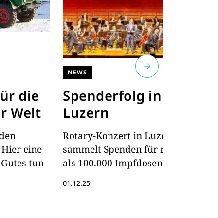
NEWS
D
ür die
Spenderfolg in
F
r Welt
Luzern
E
den
Rotary-Konzert in Luzern
A
Hier eine
sammelt Spenden für mehr
B
 Gutes tun
als 100.000 Impfdosen.
da
Ei
01.12.25
Th