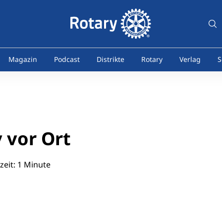
Magazin
Podcast
Distrikte
Rotary
Verlag
S
 vor Ort
eit: 1 Minute