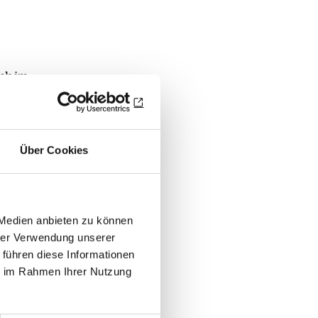
ck im
y Club Oberes
rische Teig-
ubs: ein tolles
Über Cookies
Waffelhungriger
andise.eu
 Medien anbieten zu können
n.
hrer Verwendung unserer
 führen diese Informationen
ie im Rahmen Ihrer Nutzung
0