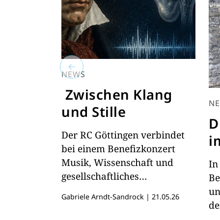
NEWS
Zwischen Klang
N
und Stille
D
Der RC Göttingen verbindet
i
bei einem Benefizkonzert
Musik, Wissenschaft und
In
gesellschaftliches
Be
Engagement zugunsten
un
Gabriele Arndt-Sandrock
|
21.05.26
hörgeschädigter Menschen.
de
"R