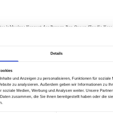
tes inklusives Konzert der Bayern-Pop-Queen Claudia Kore
ehinderte Menschen im Kloster Algasing nahm der Rotar
ass, das neu angeschaffte Waffeleisen einzusetzen und rota
e Spende an die Konzertgäste auszugeben. Das Fazit des Cl
Details
 sich schnell und öffentlichkeitswirksam lange Schlangen 
en.
Cookies
 so ein rotarisches Waffeleisen? – siehe:
www.club-merch
nhalte und Anzeigen zu personalisieren, Funktionen für soziale
te und Meldungen aus den Distrikten auf den Distriktseite
Website zu analysieren. Außerdem geben wir Informationen zu I
r soziale Medien, Werbung und Analysen weiter. Unsere Partner
 Daten zusammen, die Sie ihnen bereitgestellt haben oder die s
Drucken
n.