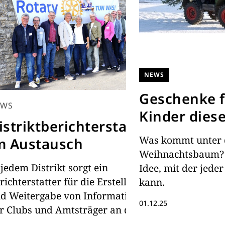
NEWS
Geschenke f
EWS
Kinder diese
istriktberichterstatter
Was kommt unter 
m Austausch
Weihnachtsbaum? 
 jedem Distrikt sorgt ein
Idee, mit der jeder
richterstatter für die Erstellung
kann.
d Weitergabe von Informationen
01.12.25
r Clubs und Amtsträger an das
otary Magazin". In diesem Jahr