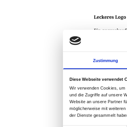
Leckeres Logo
Ein ausverkauf
Wohnheim für b
Isental zum Anl
Räder gegen ein
Gerät, mit dem
Zustimmung
abarbeiten lass
Diese Webseite verwendet 
Sie wollen auch
Wir verwenden Cookies, um I
Weitere Berich
und die Zugriffe auf unsere 
Website an unsere Partner fü
möglicherweise mit weiteren
Teilen
Sharing
der Dienste gesammelt habe
Optionen
öffnen