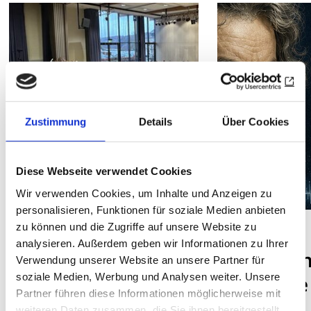
Zustimmung
Details
Über Cookies
Diese Webseite verwendet Cookies
Wir verwenden Cookies, um Inhalte und Anzeigen zu
personalisieren, Funktionen für soziale Medien anbieten
zu können und die Zugriffe auf unsere Website zu
DISTRIKT 1810
NEWS
analysieren. Außerdem geben wir Informationen zu Ihrer
Musikförderung
Zwischen
Verwendung unserer Website an unsere Partner für
soziale Medien, Werbung und Analysen weiter. Unsere
durch
und Stille
Partner führen diese Informationen möglicherweise mit
Konzertspende
weiteren Daten zusammen, die Sie ihnen bereitgestellt