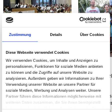
Zustimmung
Details
Über Cookies
Diese Webseite verwendet Cookies
Wir verwenden Cookies, um Inhalte und Anzeigen zu
DISTRIKT 1810
DISTRIKT 1930
personalisieren, Funktionen für soziale Medien anbieten
zu können und die Zugriffe auf unsere Website zu
Musikförderung
Der Helfe
analysieren. Außerdem geben wir Informationen zu Ihrer
durch
Hilfe
Verwendung unserer Website an unsere Partner für
Konzertspende
soziale Medien, Werbung und Analysen weiter. Unsere
Rainbow Hous
Partner führen diese Informationen möglicherweise mit
unterstützt be
weiteren Daten zusammen, die Sie ihnen bereitgestellt
Rotary Orchester erspielt
haben oder die sie im Rahmen Ihrer Nutzung der Dienste
Jugendliche i
17.000 Euro für den