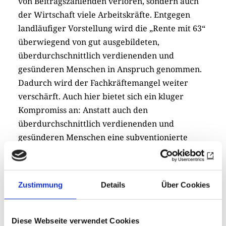
von Beitragszahlenden verloren, sondern auch
der Wirtschaft viele Arbeitskräfte. Entgegen
landläufiger Vorstellung wird die „Rente mit 63“
überwiegend von gut ausgebildeten,
überdurchschnittlich verdienenden und
gesünderen Menschen in Anspruch genommen.
Dadurch wird der Fachkräftemangel weiter
verschärft. Auch hier bietet sich ein kluger
Kompromiss an: Anstatt auch den
überdurchschnittlich verdienenden und
gesünderen Menschen eine subventionierte
Frührente zu erlauben, sollte die abschlagsfreie
„Rente mit 63“ nur denen zugutekommen, denen
aus Gesundheitsgründen kein längeres Arbeiten
Zustimmung
Details
Über Cookies
zugemutet werden kann.
Eine weitere große Baustelle im deutschen
Diese Webseite verwendet Cookies