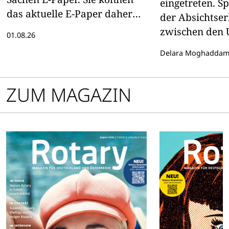
eingetreten. S
das aktuelle E-Paper daher
der Absichtse
hier lesen
zwischen den
01.08.26
Iran ist die Ho
Delara Moghadda
einen Regimew
erloschen. Wa
bittere Realitä
ZUM MAGAZIN
Menschen, die 
Freiheit gehoff