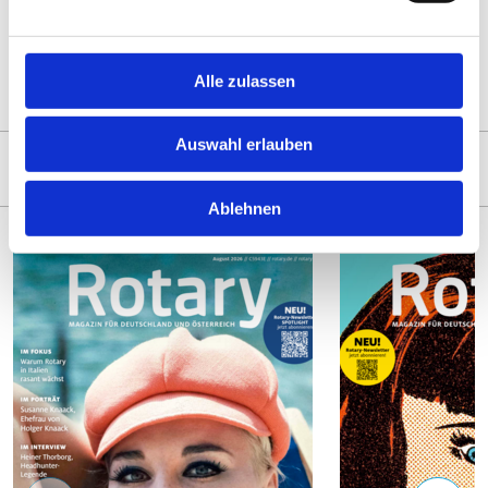
Jubiläumsjahr ab.
18.12.25
Christian Haubner
|
01.01.26
Alle zulassen
Auswahl erlauben
ZUM MAGAZIN
Ablehnen