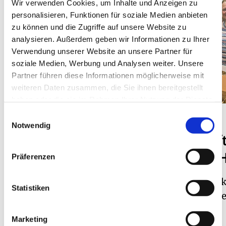
Wir verwenden Cookies, um Inhalte und Anzeigen zu
personalisieren, Funktionen für soziale Medien anbieten
zu können und die Zugriffe auf unsere Website zu
analysieren. Außerdem geben wir Informationen zu Ihrer
Verwendung unserer Website an unsere Partner für
soziale Medien, Werbung und Analysen weiter. Unsere
Partner führen diese Informationen möglicherweise mit
weiteren Daten zusammen, die Sie ihnen bereitgestellt
haben oder die sie im Rahmen Ihrer Nutzung der Dienste
gesammelt haben.
Einwilligungsauswahl
DISTRIKT 1920
DISTRIKT 1930
Notwendig
Entenduft
Ministerielles Lob
und viel 
für rotarisches
Präferenzen
Wirken
Weihnachten 
Statistiken
früher: Rotari
Festakt mit Bundesministerin
Obdachlose
Claudia Plakolm rundete
Marketing