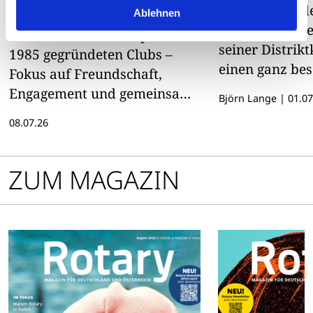
beim Rotary Club
Der scheidend
Ablehnen
Winsen
Dennis Kissel e
Zweite Frau an der Spitze des
seiner Distrik
1985 gegründeten Clubs –
einen ganz be
Fokus auf Freundschaft,
Moment
Engagement und gemeinsame
Björn Lange
|
01.07
Aktivitäten
08.07.26
ZUM MAGAZIN