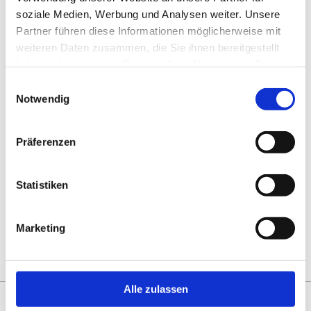
Verständigung gab, war es schon ein
soziale Medien, Werbung und Analysen weiter. Unsere
aufregender Moment, bis sie schließlich von
Partner führen diese Informationen möglicherweise mit
ihren Gastgebern in Empfang genommen wurde.
weiteren Daten zusammen, die Sie ihnen bereitgestellt
haben oder die sie im Rahmen Ihrer Nutzung der Dienste
Die junge Deutsche wurde in Takamatsu sogar
gesammelt haben.
Einwilligungsauswahl
vom Gouverneur Toyohito Ikeda und von
Notwendig
Bürgermeister Hideto Onishi empfangen und
auch für den Lokalsender interviewt.
Präferenzen
Drucken
Teilen
0
Sharing
Optionen
Statistiken
öffnen
Marketing
Zur Übersicht
Alle zulassen
DAS KÖNNTE SIE AUCH