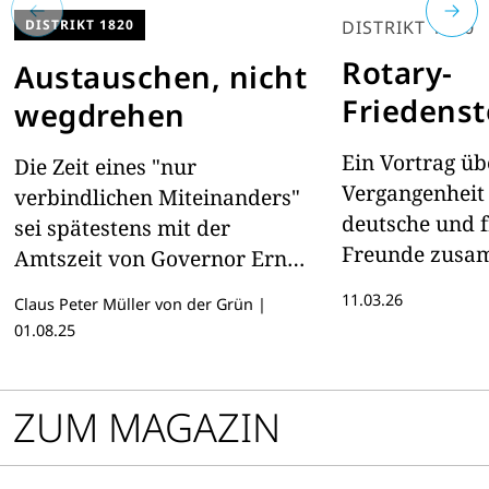
DISTRIKT 1820
DISTRIKT 1810
Rotary-
Austauschen, nicht
Friedenst
wegdrehen
Ein Vortrag üb
Die Zeit eines "nur
Vergangenheit 
verbindlichen Miteinanders"
deutsche und 
sei spätestens mit der
Freunde zusam
Amtszeit von Governor Ernst
treffen sie sic
Hanisch vorbei, sagte
11.03.26
Claus Peter Müller von der Grün
|
jeweils mit ei
Nachfolgerin Gisela Falk auf
01.08.25
Nachbarn.
der Distriktkonferenz in
Langen.
ZUM MAGAZIN