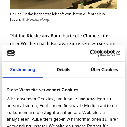
Philine Rieske berichtete lebhaft von ihrem Aufenthalt in
Japan.
© Monika Hörig
Philine Rieske aus Bonn hatte die Chance, für
drei Wochen nach Kagawa zu reisen, wo sie vom
RC Takamatsu in der Präfektur Kagawa im
Norden der Insel Shikoku betreut wurde. In
gleich drei Gastfamilien konnte sie Einblick in
Zustimmung
Details
Über Cookies
den japanischen Alltag bekommen und dabei
zum Beispiel lernen, wie man Udo-Nudeln
zubereitet. Auch hier war die Sprache eine
Diese Webseite verwendet Cookies
Hürde, aber mit interaktiven Übersetzungs-Apps
Wir verwenden Cookies, um Inhalte und Anzeigen zu
klappte es. „Ich habe dabei gelernt, wie wertvoll
personalisieren, Funktionen für soziale Medien anbieten
Kommunikation ist“, sagt Philine. Als es nach der
zu können und die Zugriffe auf unsere Website zu
analysieren. Außerdem geben wir Informationen zu Ihrer
Landung in Japan Probleme mit der
Verwendung unserer Website an unsere Partner für