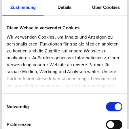
Tour geplant oder ein Thema entwickelt, das
Zustimmung
Details
Über Cookies
Abstraktes oder völlig ungewohnt Traditionelles
einbezieht. Mit einem Führer erkunden die
Museumsräume, entdecken und erkunden in alle
Diese Webseite verwendet Cookies
Richtungen. Danach werden die Kinder
Wir verwenden Cookies, um Inhalte und Anzeigen zu
aufgefordert zu reflektieren, was sie gesehen
personalisieren, Funktionen für soziale Medien anbieten
und erlebt haben.
zu können und die Zugriffe auf unsere Website zu
analysieren. Außerdem geben wir Informationen zu Ihrer
Kinder fördern
Verwendung unserer Website an unsere Partner für
soziale Medien, Werbung und Analysen weiter. Unsere
„Es ist unglaublich berührend, was die Kinder
Partner führen diese Informationen möglicherweise mit
weiteren Daten zusammen, die Sie ihnen bereitgestellt
alles mitnehmen und wie sie ihre Welt hinterher
haben oder die sie im Rahmen Ihrer Nutzung der Dienste
ganz anders wahrnehmen“, berichten Vickie
gesammelt haben.
Einwilligungsauswahl
Dorgan und Cliff Harstad. Und Gerald ergänzt:
Notwendig
“Einmal bei einer Malaktion nach dem Rundgang
durchs Museum of Contemporary Art strich ein
Präferenzen
kleiner Junge ein großes rotes Viereck auf sein