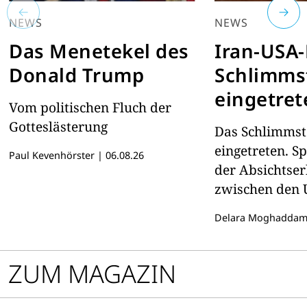
NEWS
NEWS
Das Menetekel des
Iran-USA-
Donald Trump
Schlimmst
eingetret
Vom politischen Fluch der
Gotteslästerung
Das Schlimmste
eingetreten. S
Paul Kevenhörster
|
06.08.26
der Absichtse
zwischen den
Iran ist die Ho
Delara Moghadda
einen Regimew
erloschen. Wa
bittere Realitä
ZUM MAGAZIN
Menschen, die 
Freiheit gehoff