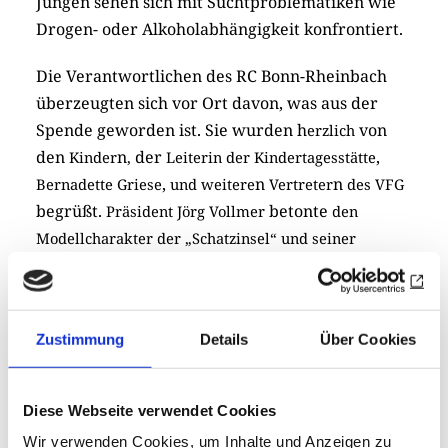
Jungen sehen sich mit Suchtproblematiken wie
Drogen- oder Alkoholabhängigkeit konfrontiert.
Die Verantwortlichen des RC Bonn-Rheinbach
überzeugten sich vor Ort davon, was aus der
Spende geworden ist. Sie wurden h
von
erzlich
den
n
der
,
Kinder
,
Leiterin der Kindertagesstätte
,
n
n
Bernadette Griese
und weitere
Vertreter
des VFG
begrüßt.
betonte
Präsident Jörg Vollmer
den
Modellcharakter der „Schatzinsel“ und seiner
Lebenshilfe für vulnerable Kinder, der bundesweit
Schule machen sollte. Der erste District Grant des
Clubs füge sich hervorragend in den Schwerpunkt
Zustimmung
Details
Über Cookies
der Bonn-Rheinbacher Rotarier, die Kinder-, Jugend-
und Bildungsarbeit, ein.
Diese Webseite verwendet Cookies
Auch wenn das Wetter das geplante Grillen nicht
Wir verwenden Cookies, um Inhalte und Anzeigen zu
zuließ, wurde immerhin gemeinsam gesungen.