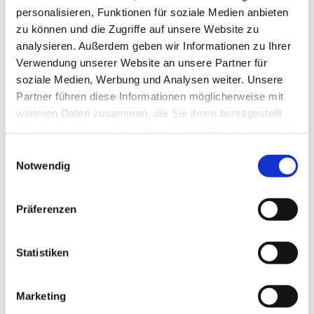
personalisieren, Funktionen für soziale Medien anbieten
Bernadette Griese und der VFG informierten
zu können und die Zugriffe auf unsere Website zu
ausführlich über das ganzheitliche Konzept der
analysieren. Außerdem geben wir Informationen zu Ihrer
„Schatzinsel“, die Herausforderungen und die
Verwendung unserer Website an unsere Partner für
Chancen der Arbeit mit vulnerablen Kindern: „Wir
soziale Medien, Werbung und Analysen weiter. Unsere
sind hier wie eine kleine Oase.“ Der
Partner führen diese Informationen möglicherweise mit
Betreuungsschlüssel ist hoch und die Erzieherinnen
weiteren Daten zusammen, die Sie ihnen bereitgestellt
haben oder die sie im Rahmen Ihrer Nutzung der Dienste
haben neben ihrer pädagogischen Ausbildung
gesammelt haben.
besondere Zusatzqualifikationen. Besonders stolz sei
Einwilligungsauswahl
Notwendig
man, wenn Kinder, die in der Kita betreut wurden,
trotz ihrer familiären Herausforderungen ihren Weg
machten. „Die Einrichtung ist eine Investition in die
Präferenzen
Zukunft.“
Statistiken
Drucken
Teilen
0
Sharing
Optionen
öffnen
Marketing