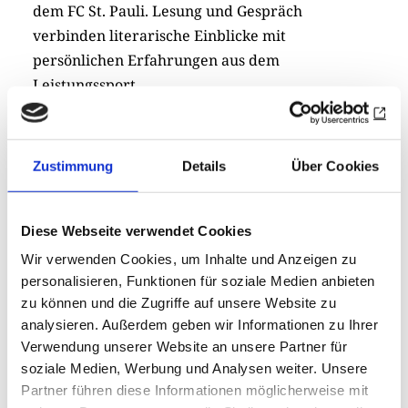
dem FC St. Pauli. Lesung und Gespräch
verbinden literarische Einblicke mit
persönlichen Erfahrungen aus dem
Leistungssport.
Die Veranstaltung dient zugleich einem guten
Zweck. Der gesamte Erlös kommt der
Zustimmung
Details
Über Cookies
Jugendförderung in der Region zugute. Erstmals
unterstützt der Rotary Club Goslar-Nordharz
gezielt den Jugendfußball: Die Einnahmen
Diese Webseite verwendet Cookies
werden zu gleichen Teilen an die
Wir verwenden Cookies, um Inhalte und Anzeigen zu
Jugendabteilungen des SC 18 Harlingerode und
personalisieren, Funktionen für soziale Medien anbieten
des TSG Bad Harzburg vergeben.
zu können und die Zugriffe auf unsere Website zu
analysieren. Außerdem geben wir Informationen zu Ihrer
Die Lesung beginnt um 19.00 Uhr, Einlass ist ab
Verwendung unserer Website an unsere Partner für
18.00 Uhr. Karten sind im Vorverkauf (6 Euro
soziale Medien, Werbung und Analysen weiter. Unsere
Erwachsene, 3 Euro Schüler und Studenten) bei
Partner führen diese Informationen möglicherweise mit