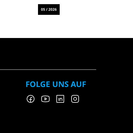
05 / 2026
0
FOLGE UNS AUF