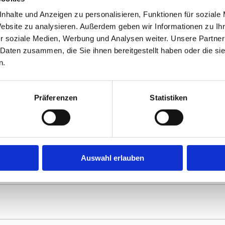
 arbeiten schnellstmöglich an der Behebung aller Schwieri
nhalte und Anzeigen zu personalisieren, Funktionen für soziale
e gewohnt zugreifen können.
Website zu analysieren. Außerdem geben wir Informationen zu I
r soziale Medien, Werbung und Analysen weiter. Unsere Partner
 Daten zusammen, die Sie ihnen bereitgestellt haben oder die s
n.
Drucken
Präferenzen
Statistiken
Zur Übersicht
Auswahl erlauben