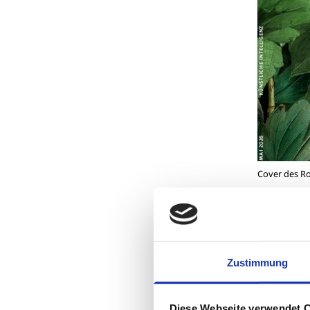
Cover des R
Das Mai-Magazi
aktuelle E-Pap
Zustimmung
Das umfangrei
Anpassungen. D
Diese Webseite verwendet 