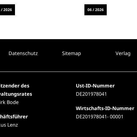
 / 2026
06 / 2026
Datenschutz
Sitemap
Verlag
itzender des
Ust-ID-Nummer
altungsrates
DE201978041
Dirk Bode
Wirtschafts-ID-Nummer
häftsführer
DE201978041- 00001
us Lenz