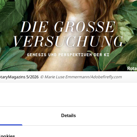
otaryMagazins 5/2026
© Marie Luse Emmermann/Adobefirefly.com
n birgt noch einen kleinen Fehler in Sachen E-Paper. 
ers daher hier lesen.
Details
che Angebot der Webseite
rotary.de
erfordert noch eini
aher ist das E-Paper des Monats Mai zunächst nur über d
Cookies