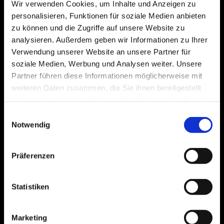
Wir verwenden Cookies, um Inhalte und Anzeigen zu
personalisieren, Funktionen für soziale Medien anbieten
zu können und die Zugriffe auf unsere Website zu
Rotary
analysieren. Außerdem geben wir Informationen zu Ihrer
Rotary Verlags GmbH
Verwendung unserer Website an unsere Partner für
soziale Medien, Werbung und Analysen weiter. Unsere
Ferdinandstraße 25
Partner führen diese Informationen möglicherweise mit
20095 Hamburg
weiteren Daten zusammen, die Sie ihnen bereitgestellt
haben oder die sie im Rahmen Ihrer Nutzung der Dienste
Telefon
gesammelt haben.
Einwilligungsauswahl
+49
40 | 34 99 97-0
Notwendig
E-Mail
verlag@rotary-verlag.de
Präferenzen
Vorsitzender des Verwaltungsrates
Statistiken
Dr. Dirk Bode
Geschäftsführer
Marketing