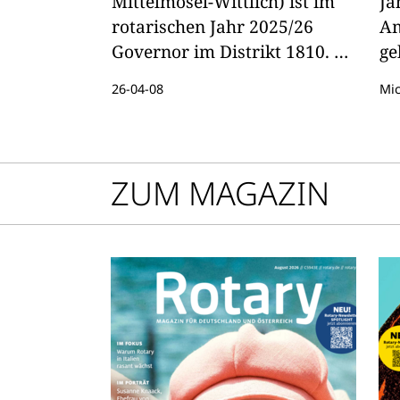
Mittelmosel-Wittlich) ist im
Ja
rotarischen Jahr 2025/26
Am
Governor im Distrikt 1810. Er
ge
sagt: "1810 ist auf jeden Fall
Fu
26-04-08
Mic
die prägnanteste Zahl meines
01
rotarischen Lebens."
Cl
mö
Mo
ZUM MAGAZIN