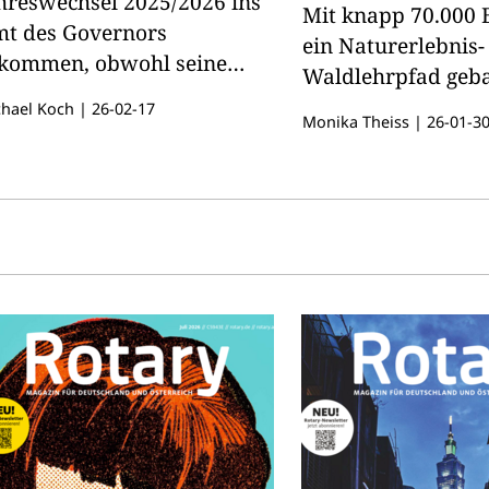
Landesgart
hreswechsel 2025/2026 ins
Mit knapp 70.000 E
t des Governors
ein Naturerlebnis-
kommen, obwohl seine
Waldlehrpfad geb
nktion offiziell erst am
hael Koch
|
26-02-17
.07.2026 beginnt. Den
Monika Theiss
|
26-01-3
ubs seines Distriktes
chte er danach für 18
nate als Governor dienen.