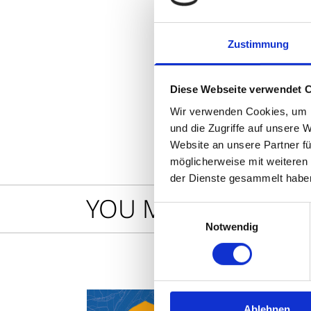
überall 
Zustimmung
Share
Open
sharing
options
Diese Webseite verwendet 
Wir verwenden Cookies, um I
und die Zugriffe auf unsere 
Website an unsere Partner fü
möglicherweise mit weiteren
der Dienste gesammelt habe
YOU MIGHT ALSO B
Einwilligungsauswahl
Notwendig
Ablehnen