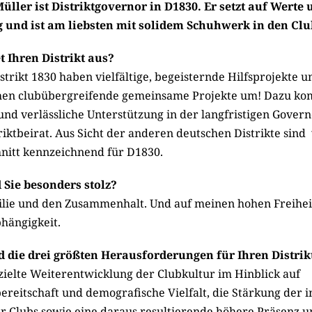
üller ist Distriktgovernor in D1830. Er setzt auf Werte 
 und ist am liebsten mit solidem Schuhwerk in den Cl
t Ihren Distrikt aus?
strikt 1830 haben vielfältige, begeisternde Hilfsprojekte u
chen clubübergreifende gemeinsame Projekte um! Dazu ko
nd verlässliche Unterstützung in der langfristigen Govern
iktbeirat. Aus Sicht der anderen deutschen Distrikte sind
nitt kennzeichnend für D1830.
 Sie besonders stolz?
lie und den Zusammenhalt. Und auf meinen hohen Freihei
hängigkeit.
d die drei größten Herausforderungen für Ihren Distrik
ezielte Weiterentwicklung der Clubkultur im Hinblick auf
reitschaft und demografische Vielfalt, die Stärkung der i
der Clubs sowie eine daraus resultierende höhere Präsenz u