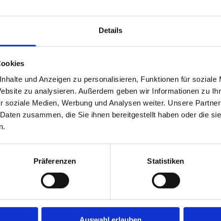
auf der Welt in rotarischen Clubs willkommen sein
Details
Print
Cookies
nhalte und Anzeigen zu personalisieren, Funktionen für soziale
Website zu analysieren. Außerdem geben wir Informationen zu I
Overview
r soziale Medien, Werbung und Analysen weiter. Unsere Partner
 Daten zusammen, die Sie ihnen bereitgestellt haben oder die s
n.
E INTERESTED IN
Präferenzen
Statistiken
Auswahl erlauben