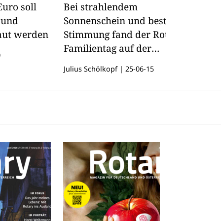
enschau
M
uro soll
Bei strahlendem
Di
 und
Sonnenschein und bester
ak
aut werden
Stimmung fand der Rotary-
U
Familientag auf der
0
de
Landesgartenschau "Tal X"
Mo
Julius Schölkopf
|
25-06-15
in
statt.
V