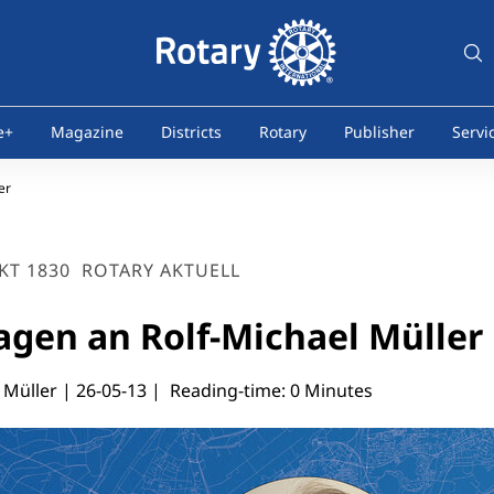
e+
Magazine
Districts
Rotary
Publisher
Servi
er
KT 1830
ROTARY AKTUELL
ragen an Rolf-Michael Müller
 Müller |
26-05-13
| Reading-time: 0 Minutes