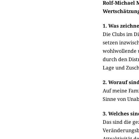
Rolf-Michael M
Wertschätzung
1. Was zeichne
Die Clubs im Di
setzen inzwis
wohlwollende u
durch den Distr
Lage und Zusch
2. Worauf sind
Auf meine Fami
Sinne von Unab
3. Welches sin
Das sind die g
Veränderungsbe
Attraktivität 