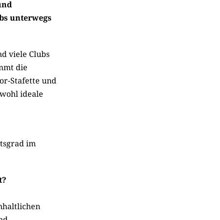
und
ubs unterwegs
nd viele Clubs
mmt die
or-Stafette und
 wohl ideale
tsgrad im
t?
nhaltlichen
nd