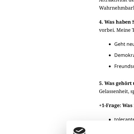
Wahrnehmbark
4. Was haben 
vorbei. Meine 
Geht neu
Demokrat
Freundsc
5. Was gehört
Gelassenheit, 
+1-Frage: Was 
tolerant
unvorei