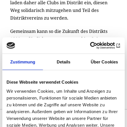
laden daher alle Clubs im Distrikt ein, diesen
Weg solidarisch mitzugehen und Teil des
Distriktvereins zu werden.
Gemeinsam kann so die Zukunft des Distrikts
1800 verlässlich, transparent und im Geist von
Rotary gestaltet werden.
Print
Share
0
Zustimmung
Details
Über Cookies
Open
sharing
options
Diese Webseite verwendet Cookies
Wir verwenden Cookies, um Inhalte und Anzeigen zu
Overview
personalisieren, Funktionen für soziale Medien anbieten
zu können und die Zugriffe auf unsere Website zu
analysieren. Außerdem geben wir Informationen zu Ihrer
YOU MIGHT ALSO BE
Verwendung unserer Website an unsere Partner für
soziale Medien, Werbung und Analysen weiter. Unsere