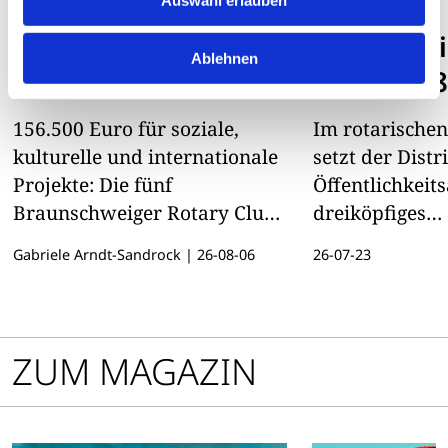
DISTRIKT 1800
DISTRIKT 1800
Gemeinsam für die
Kommunik
Ablehnen
Region
Team D18
156.500 Euro für soziale,
Im rotarischen
kulturelle und internationale
setzt der Distr
Projekte: Die fünf
Öffentlichkeits
Braunschweiger Rotary Clubs
dreiköpfiges
und Rotaract blicken auf ein
Kommunikatio
Gabriele Arndt-Sandrock
|
26-08-06
26-07-23
engagiertes rotarisches Jahr
zurück
ZUM MAGAZIN