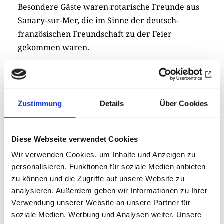
Besondere Gäste waren rotarische Freunde aus
Sanary-sur-Mer, die im Sinne der deutsch-
französischen Freundschaft zu der Feier
gekommen waren.
Der internationale Jugendaustausch ist ein
Schwerpunkt von Rotary International und
gleichzeitig ein Schwerpunkt des Roary Clubs an
Zustimmung
Details
Über Cookies
der Römischen Weinstraße. Auf der Charterfeier
sprach die stellvertretende
Distriktjugenddienstbeauftrage Birgit Spinelli
Diese Webseite verwendet Cookies
über dieses weltweite, rotarische Engagement.
Wir verwenden Cookies, um Inhalte und Anzeigen zu
personalisieren, Funktionen für soziale Medien anbieten
Der Club mit der Jugenddienstbeauftragten Vera
zu können und die Zugriffe auf unsere Website zu
Kölbel hat sieben Schülerinnen und Schülern aus
analysieren. Außerdem geben wir Informationen zu Ihrer
der Region einen Jahresaufenthalt vermittelt:
Verwendung unserer Website an unsere Partner für
soziale Medien, Werbung und Analysen weiter. Unsere
und zwar in Australien, Kanada, Chile, und je