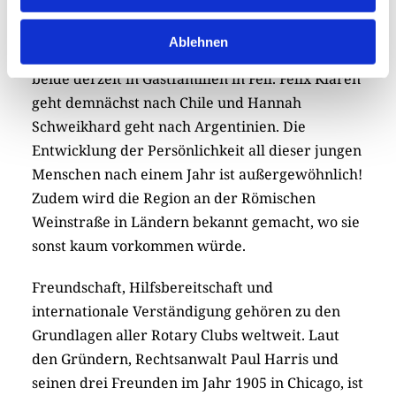
Outbounds – nahmen an der Feier im Nells Park
teil. Pearl Rose Richards aus Australien und
Ablehnen
Joaquin Ferraz Vieira Da Silva aus Chile leben
beide derzeit in Gastfamilien in Fell. Felix Klären
geht demnächst nach Chile und Hannah
Schweikhard geht nach Argentinien. Die
Entwicklung der Persönlichkeit all dieser jungen
Menschen nach einem Jahr ist außergewöhnlich!
Zudem wird die Region an der Römischen
Weinstraße in Ländern bekannt gemacht, wo sie
sonst kaum vorkommen würde.
Freundschaft, Hilfsbereitschaft und
internationale Verständigung gehören zu den
Grundlagen aller Rotary Clubs weltweit. Laut
den Gründern, Rechtsanwalt Paul Harris und
seinen drei Freunden im Jahr 1905 in Chicago, ist