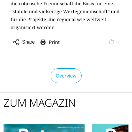
die rotarische Freundschaft die Basis für eine
“stabile und vielseitige Wertegemeinschaft” und
für die Projekte, die regional wie weltweit
organisiert werden.
Print
Share
0
Open
sharing
options
Overview
ZUM MAGAZIN