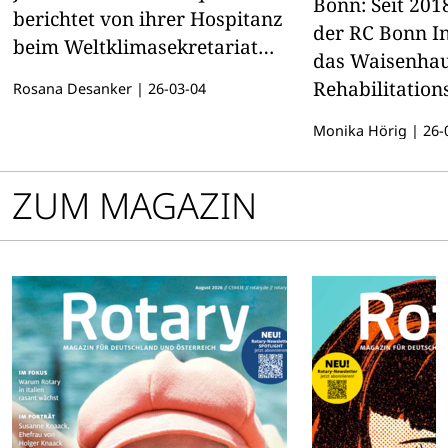
Bonn: Seit 201
berichtet von ihrer Hospitanz
der RC Bonn In
beim Weltklimasekretariat
das ­Waisenha
der Vereinten Nationen.
Rehabilitation
Rosana Desanker
|
26-03-04
Mary’s in Chez
Monika Hörig
|
26-
Diözese Lilon
gehört.
ZUM MAGAZIN