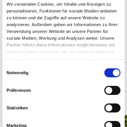
Wir verwenden Cookies, um Inhalte und Anzeigen zu
personalisieren, Funktionen für soziale Medien anbieten
Print
Share
0
Open
zu können und die Zugriffe auf unsere Website zu
sharing
analysieren. Außerdem geben wir Informationen zu Ihrer
options
Verwendung unserer Website an unsere Partner für
soziale Medien, Werbung und Analysen weiter. Unsere
Partner führen diese Informationen möglicherweise mit
Overview
weiteren Daten zusammen, die Sie ihnen bereitgestellt
haben oder die sie im Rahmen Ihrer Nutzung der Dienste
gesammelt haben.
Einwilligungsauswahl
YOU MIGHT ALSO BE
Notwendig
INTERESTED IN
Präferenzen
Statistiken
Marketing