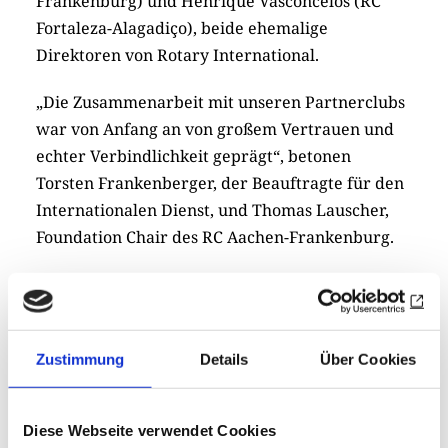
Frankenburg) und Henrique Vasconcelos (RC
Fortaleza-Alagadiço), beide ehemalige
Direktoren von Rotary International.
„Die Zusammenarbeit mit unseren Partnerclubs
war von Anfang an von großem Vertrauen und
echter Verbindlichkeit geprägt“, betonen
Torsten Frankenberger, der Beauftragte für den
Internationalen Dienst, und Thomas Lauscher,
Foundation Chair des RC Aachen-Frankenburg.
Das Projekt in Fortaleza zeigt eindrucksvoll, was
„Rotary in Action“ bedeutet: internationale
Partnerschaft, persönliches Engagement und
Zustimmung
Details
Über Cookies
konkrete Wirkung vor Ort – ein Projekt, das
Maßstäbe setzt und andere Clubs ermutigt, den
internationalen Anspruch von Rotary aktiv zu
Diese Webseite verwendet Cookies
leben.