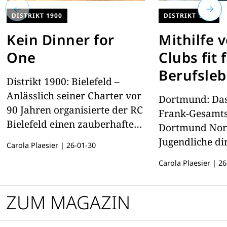
DISTRIKT 1900
DISTRIKT 1900
Kein Dinner for
Mithilfe 
One
Clubs fit 
Berufsle
Distrikt 1900: Bielefeld –
Anlässlich seiner Charter vor
Dortmund: Das
90 Jahren organisierte der RC
Frank-Gesamts
­Bielefeld einen zauberhaften
Dortmund Nord
Festabend hoch über den
Jugendliche dir
Carola Plaesier
|
26-01-30
Dächern der Stadt
Berufswelt zu 
Carola Plaesier
|
26
ZUM MAGAZIN