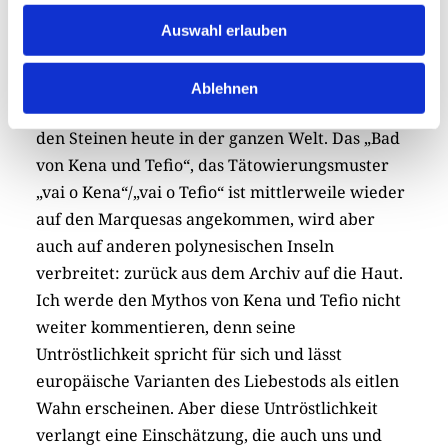
Meeresschluchten und fällt in eine tiefe
Auswahl erlauben
Unterwasserhöhle, in der er stirbt.
Die „Tribal“-Muster der Tattoo-Shops verbreiten
Ablehnen
die Vorlagen des deutschen Ethnologen Karl von
den Steinen heute in der ganzen Welt. Das „Bad
von Kena und Tefio“, das Tätowierungsmuster
„vai o Kena“/„vai o Tefio“ ist mittlerweile wieder
auf den Marquesas angekommen, wird aber
auch auf anderen polynesischen Inseln
verbreitet: zurück aus dem Archiv auf die Haut.
Ich werde den Mythos von Kena und Tefio nicht
weiter kommentieren, denn seine
Untröstlichkeit spricht für sich und lässt
europäische Varianten des Liebestods als eitlen
Wahn erscheinen. Aber diese Untröstlichkeit
verlangt eine Einschätzung, die auch uns und