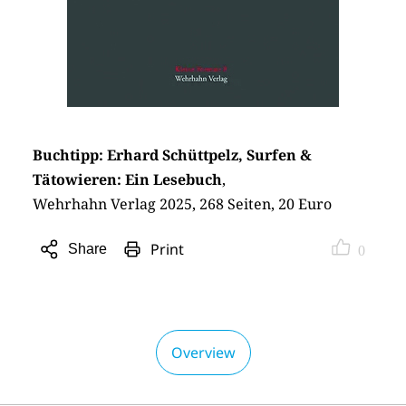
Buchtipp: Erhard Schüttpelz, Surfen &
Tätowieren: Ein Lesebuch
,
Wehrhahn Verlag 2025, 268 Seiten, 20 Euro
Print
Share
0
Open
sharing
options
Overview