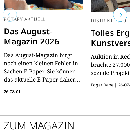
ROTARY AKTUELL
DISTRIKT 1870
Das August-
Tolles Er
Magazin 2026
Kunstver
Das August-Magazin birgt
Auktion in Re
noch einen kleinen Fehler in
brachte 27.000
Sachen E-Paper. Sie können
soziale Projekt
das aktuelle E-Paper daher
Edgar Rabe
|
26-07
hier lesen
26-08-01
ZUM MAGAZIN