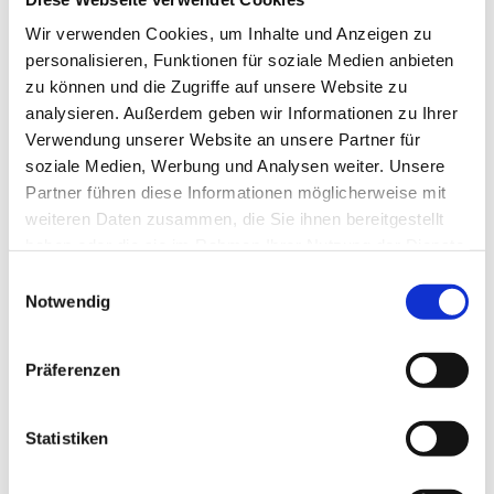
stemmen. So haben Freund Dr. Luis Santos (PDG,
EPN, PCDLRF in D2203 RC Jávea) sowie Paco
Wir verwenden Cookies, um Inhalte und Anzeigen zu
personalisieren, Funktionen für soziale Medien anbieten
Chapa (PDG RC Dénia) ihn bei der Beantragung
zu können und die Zugriffe auf unsere Website zu
des Global Grant stark unterstützt.
analysieren. Außerdem geben wir Informationen zu Ihrer
Verwendung unserer Website an unsere Partner für
soziale Medien, Werbung und Analysen weiter. Unsere
Partner führen diese Informationen möglicherweise mit
weiteren Daten zusammen, die Sie ihnen bereitgestellt
haben oder die sie im Rahmen Ihrer Nutzung der Dienste
gesammelt haben.
Einwilligungsauswahl
Notwendig
Die Materialschränke in den Werkstätten des Centro Formativo
Folgado sind wieder gut gefüllt, von links: Laura Muñoz, Miguel
Präferenzen
Ángel Cifre, Dozent für Elektrotechnik und José Manuel
Folgado. © Juan Gregori y Ribes
Statistiken
"Auch ohne die Governors des Jahres 2024/2025,
Dimas Rizzo, Distrikt 2203, und Michael A.