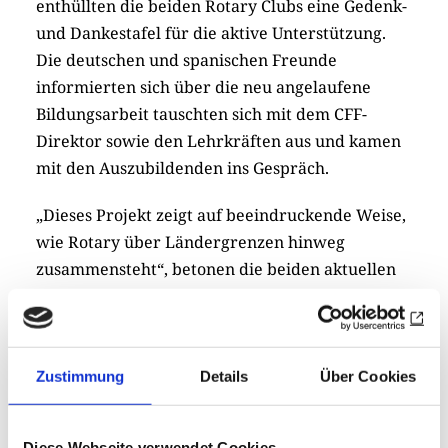
enthüllten die beiden Rotary Clubs eine Gedenk-
und Dankestafel für die aktive Unterstützung.
Die deutschen und spanischen Freunde
informierten sich über die neu angelaufene
Bildungsarbeit tauschten sich mit dem CFF-
Direktor sowie den Lehrkräften aus und kamen
mit den Auszubildenden ins Gespräch.
„Dieses Projekt zeigt auf beeindruckende Weise,
wie Rotary über Ländergrenzen hinweg
zusammensteht“, betonen die beiden aktuellen
Präsidenten Markus Ueberholz (Velbert) und
Laura Muñoz (Dénia).
Juan Gregori y Ribes hebt hervor, wie wichtig die
Zustimmung
Details
Über Cookies
funktionierende Zusammenarbeit unter
Rotariern ist, um ein ein solches Projekt zu
Diese Webseite verwendet Cookies