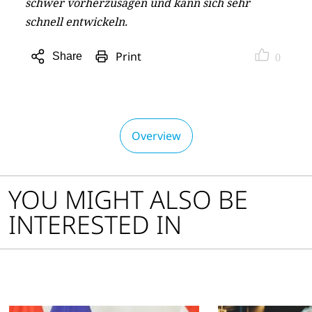
schwer vorherzusagen und kann sich sehr
schnell entwickeln.
Print
Share
0
Open
sharing
options
Overview
YOU MIGHT ALSO BE
INTERESTED IN