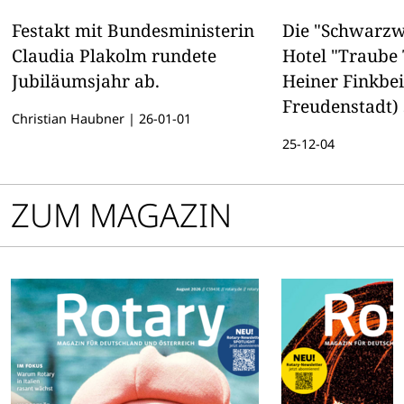
Festakt mit Bundesministerin
Die "Schwarzw
Claudia Plakolm rundete
Hotel "Traube
Jubiläumsjahr ab.
Heiner Finkbe
Freudenstadt)
Christian Haubner
|
26-01-01
dritten Mal hi
25-12-04
an der Spitze 
Restaurants. D
ZUM MAGAZIN
Magazin gratul
fragte kurz na