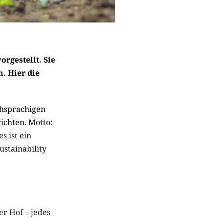
rgestellt. Sie
. Hier die
chsprachigen
ichten. Motto:
s ist ein
stainability
er Hof – jedes