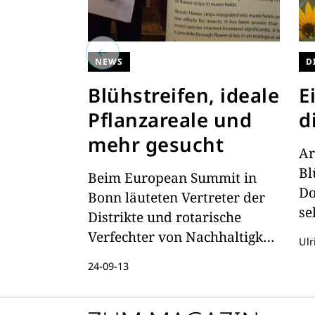
NEWS
D
Blühstreifen, ideale
E
Pflanzareale und
d
mehr gesucht
Ar
Bl
Beim European Summit in
Do
Bonn läuteten Vertreter der
se
Distrikte und rotarische
Verfechter von Nachhaltigkeit
Ulr
und Naturschutz eine neue
24-09-13
Wettbewerbsphase ein.
Gesucht werden die