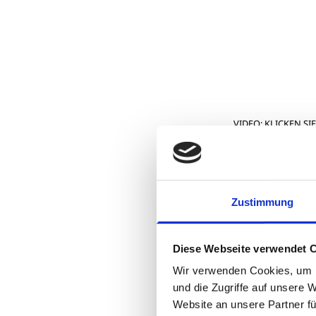
VIDEO: KLICKEN SIE
Die schönsten 
Rotary Deutschl
Balkon, Firmen
Zustimmung
Die Initiative 
Diese Webseite verwendet 
Projekte einrei
Wir verwenden Cookies, um I
Video plus Anm
und die Zugriffe auf unsere 
Environment Ch
Website an unsere Partner fü
dann eine Zwis