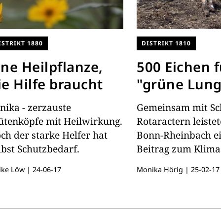
ISTRIKT 1880
DISTRIKT 1810
ine Heilpflanze,
500 Eichen f
ie Hilfe braucht
"grüne Lung
nika - zerzauste
Gemeinsam mit Sc
ütenköpfe mit Heilwirkung.
Rotaractern leiste
ch der starke Helfer hat
Bonn-Rheinbach e
lbst Schutzbedarf.
Beitrag zum Klima
ike Löw
|
24-06-17
Monika Hörig
|
25-02-17