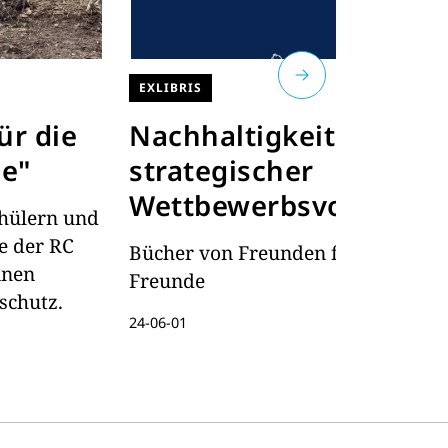
EXLIBRIS
DI
R
ür die
Nachhaltigkeit als
g
e"
strategischer
Wettbewerbsvorteil
D
hülern und
en
te der RC
Bücher von Freunden für
J
inen
Freunde
e
schutz.
St
24-06-01
26
in