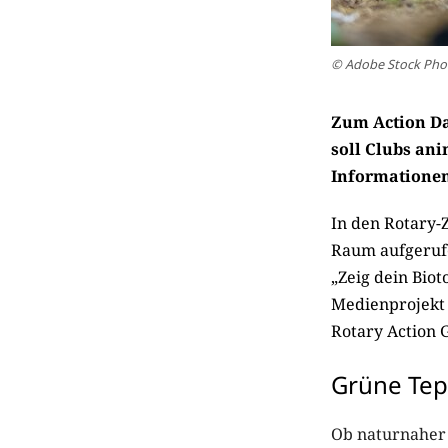
© Adobe Stock Pho
Zum Action Day
soll Clubs ani
Informatione
In den Rotary-
Raum aufgerufe
„Zeig dein Biot
Medienprojekt 
Rotary Action 
Grüne Tep
Ob naturnaher G