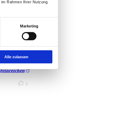
ie im Rahmen Ihrer Nutzung
rten- und
 die Projekte.
Marketing
innerhalb der
räsentiert als
le beim RI
e des
Alle zulassen
/#einreichen
0