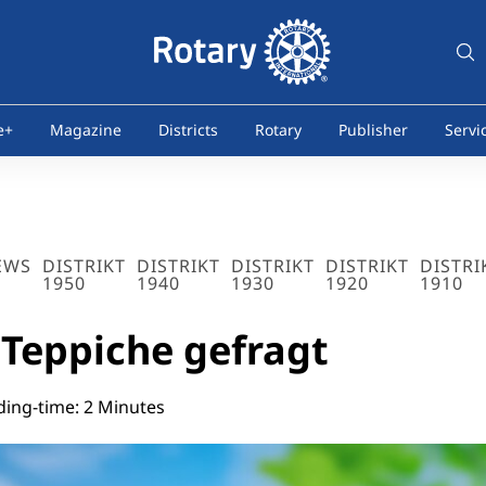
e+
Magazine
Districts
Rotary
Publisher
Servi
EWS
DISTRIKT
DISTRIKT
DISTRIKT
DISTRIKT
DISTRI
1950
1940
1930
1920
1910
Teppiche gefragt
ing-time: 2 Minutes