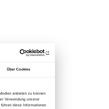
100 Jahre
ob Garten,
um sein.
Über Cookies
e Clubs ihre
ptional 90sek-
 Medien anbieten zu können
trict
hrer Verwendung unserer
it 2026 wird
 führen diese Informationen
urm-Trittsteine