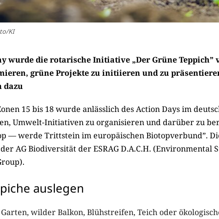
to/KI
 wurde die rotarische Initiative „Der Grüne Teppich” vo
mieren, grüne Projekte zu initiieren und zu präsentieren
n dazu
Zonen 15 bis 18 wurde anlässlich des Action Days im deuts
n, Umwelt-Initiativen zu organisieren und darüber zu ber
op — werde Trittstein im europäischen Biotopverbund”. Die
der AG Biodiversität der ESRAG D.A.C.H. (Environmental Su
Group).
piche auslegen
arten, wilder Balkon, Blühstreifen, Teich oder ökologisch