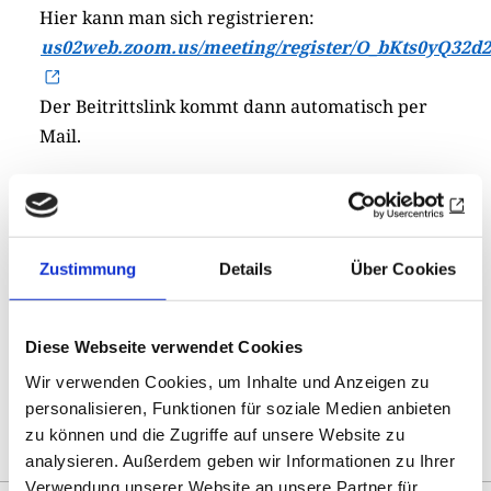
Hier kann man sich registrieren:
us02web.zoom.us/meeting/register/O_bKts0yQ32d
Der Beitrittslink kommt dann automatisch per
Mail.
Zustimmung
Details
Über Cookies
Print
Share
0
Open
sharing
options
Diese Webseite verwendet Cookies
Wir verwenden Cookies, um Inhalte und Anzeigen zu
personalisieren, Funktionen für soziale Medien anbieten
Overview
zu können und die Zugriffe auf unsere Website zu
analysieren. Außerdem geben wir Informationen zu Ihrer
Verwendung unserer Website an unsere Partner für