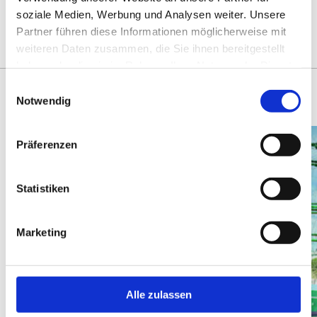
YOU MIGHT ALSO BE
soziale Medien, Werbung und Analysen weiter. Unsere
Partner führen diese Informationen möglicherweise mit
INTERESTED IN
weiteren Daten zusammen, die Sie ihnen bereitgestellt
haben oder die sie im Rahmen Ihrer Nutzung der Dienste
gesammelt haben.
Einwilligungsauswahl
Notwendig
Präferenzen
Statistiken
Marketing
Alle zulassen