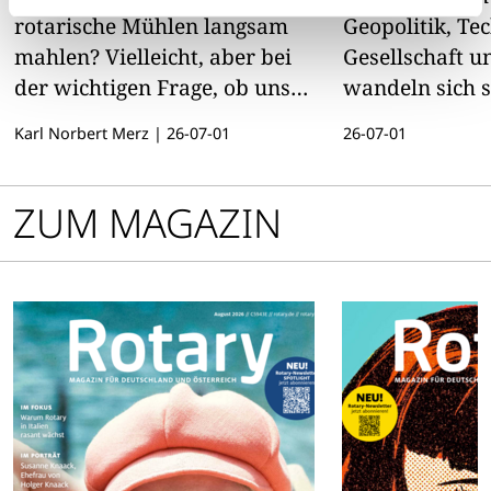
rotarische Mühlen langsam
Geopolitik, Tec
mahlen? Vielleicht, aber bei
Gesellschaft u
der wichtigen Frage, ob unser
wandeln sich s
Distrikt als Verein registriert
was macht Rot
Karl Norbert Merz
|
26-07-01
26-07-01
werden soll, ist Gründlichkeit
Das Team „Wer
essentiell.
Gesellschaft“ s
Status Quo im D
ZUM MAGAZIN
und ihr könnt 
einbringen.