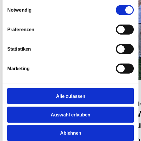
gesammelt haben.
Einwilligungsauswahl
Notwendig
Präferenzen
Statistiken
Marketing
DISTRIKT 1820
DISTRIKT 1820
Alle zulassen
Gründlich statt
Jetzt anm
schnell: Distrikt
Kick-Off
Auswahl erlauben
1820 goes „e.V.“
am 22. A
in Gießen
Ablehnen
Kann man sagen, dass
Die Welt ist i