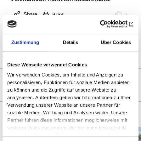
Print
Share
0
Open
sharing
options
Zustimmung
Details
Über Cookies
Overview
Diese Webseite verwendet Cookies
YOU MIGHT ALSO BE
Wir verwenden Cookies, um Inhalte und Anzeigen zu
personalisieren, Funktionen für soziale Medien anbieten
INTERESTED IN
zu können und die Zugriffe auf unsere Website zu
analysieren. Außerdem geben wir Informationen zu Ihrer
Verwendung unserer Website an unsere Partner für
soziale Medien, Werbung und Analysen weiter. Unsere
Partner führen diese Informationen möglicherweise mit
weiteren Daten zusammen, die Sie ihnen bereitgestellt
haben oder die sie im Rahmen Ihrer Nutzung der Dienste