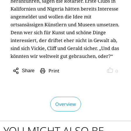
heranführen, sagen die Rotarier. Erste Clubs in
Kalifornien und Nigeria hätten bereits Interesse
angemeldet und wollen die Idee mit
ortsansässigen Künstlern und Museen umsetzen.
Denn wer sich für Kunst und schöne Dinge
interessiert, der driftet eher nicht in Gewalt ab,
sind sich Vickie, Cliff und Gerald sicher. „Und das
könnten wir weltweit gut gebrauchen, oder?“
Print
Share
0
Open
sharing
options
Overview
YOU MIGHT ALSO BE