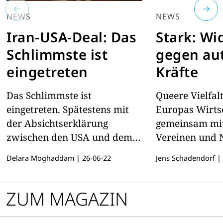
NEWS
NEWS
Iran-USA-Deal: Das
Stark: Wi
Schlimmste ist
gegen aut
eingetreten
Kräfte
Das Schlimmste ist
Queere Vielfal
eingetreten. Spätestens mit
Europas Wirtsc
der Absichtserklärung
gemeinsam mit
zwischen den USA und dem
Vereinen und 
Iran ist die Hoffnung auf
dagegen. Weil
Delara Moghaddam
|
26-06-22
Jens Schadendorf
|
einen Regimewechsel
nützt
erloschen. Was macht diese
bittere Realität mit den
ZUM MAGAZIN
Menschen, die so sehr auf
Freiheit gehofft hatten?