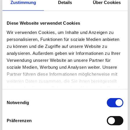
Zustimmung
Details
Über Cookies
Tour geplant oder ein Thema entwickelt, das
Abstraktes oder völlig ungewohnt Traditionelles
einbezieht. Mit einem Führer erkunden die
Diese Webseite verwendet Cookies
Museumsräume, entdecken und erkunden in alle
Wir verwenden Cookies, um Inhalte und Anzeigen zu
Richtungen. Danach werden die Kinder
personalisieren, Funktionen für soziale Medien anbieten
aufgefordert zu reflektieren, was sie gesehen
zu können und die Zugriffe auf unsere Website zu
und erlebt haben.
analysieren. Außerdem geben wir Informationen zu Ihrer
Verwendung unserer Website an unsere Partner für
Kinder fördern
soziale Medien, Werbung und Analysen weiter. Unsere
Partner führen diese Informationen möglicherweise mit
„Es ist unglaublich berührend, was die Kinder
weiteren Daten zusammen, die Sie ihnen bereitgestellt
alles mitnehmen und wie sie ihre Welt hinterher
haben oder die sie im Rahmen Ihrer Nutzung der Dienste
ganz anders wahrnehmen“, berichten Vickie
gesammelt haben.
Einwilligungsauswahl
Dorgan und Cliff Harstad. Und Gerald ergänzt:
Notwendig
“Einmal bei einer Malaktion nach dem Rundgang
durchs Museum of Contemporary Art strich ein
Präferenzen
kleiner Junge ein großes rotes Viereck auf sein