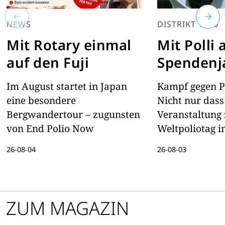
NEWS
DISTRIKT 1900
Mit Rotary einmal
Mit Polli 
auf den Fuji
Spendenj
Im August startet in Japan
Kampf gegen Po
eine besondere
Nicht nur dass
Bergwandertour – zugunsten
Veranstaltung
von End Polio Now
Weltpoliotag i
Zollverein bere
26-08-04
26-08-03
wird. Auch de
mit plüschiger
auf Spendenja
ZUM MAGAZIN