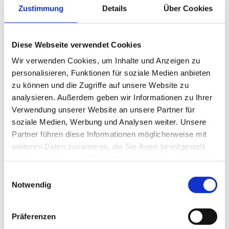
Mit Schilken und Clubfreund Dr. Axel Ruetz, bis
Zustimmung
Details
Über Cookies
2024 Chefarzt der Orthopädischen Klinik und
des Poliozentrums am Brüderhaus in Koblenz
Diese Webseite verwendet Cookies
(heute Sprecher des Medizinisch-
Wissenschaftlichen Beirats des
Wir verwenden Cookies, um Inhalte und Anzeigen zu
Bundesverbandes Poliomyelitis e. V.) sowie Polio-
personalisieren, Funktionen für soziale Medien anbieten
zu können und die Zugriffe auf unsere Website zu
Chair des Distriktes 1810, gingen die jungen
analysieren. Außerdem geben wir Informationen zu Ihrer
Orthopädietechniker auf Reisen zu Patienten mit
Verwendung unserer Website an unsere Partner für
Kinderlähmung in die Peripherie der Region
soziale Medien, Werbung und Analysen weiter. Unsere
Abuja. Auch am Wochenende untersuchten die
Partner führen diese Informationen möglicherweise mit
Fachleute Polio-Patientinnen und -Patienten –
weiteren Daten zusammen, die Sie ihnen bereitgestellt
und integrierten diese in das Projekt. Orthesen
haben oder die sie im Rahmen Ihrer Nutzung der Dienste
wurden für sie erstellt und angepasst. Doch es
gesammelt haben.
Einwilligungsauswahl
zeigte sich: Für viele von Lähmung stark
Notwendig
Betroffene sind die üblichen Beinorthesen und
Hilfsmittel wenig alltagstauglich. Diese
Präferenzen
Menschen brauchen Rollstühle. Das führte dazu,