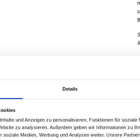
m
s
B
S
R
Endlagersuche
schwierig
Leserbrief zum Forum-
Details
Beitrag „Alle außer uns“ aus
Cookies
Heft 04/2026
nhalte und Anzeigen zu personalisieren, Funktionen für soziale
Website zu analysieren. Außerdem geben wir Informationen zu I
D
Mit Interesse, aber auch mit wachsender
r soziale Medien, Werbung und Analysen weiter. Unsere Partner
e
Irritation, habe ich den Beitrag „Alle außer