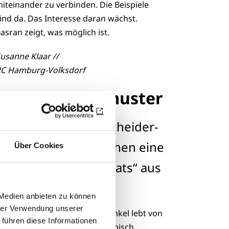
iteinander zu verbinden. Die Beispiele
ind da. Das Interesse daran wächst.
asran zeigt, was möglich ist.
usanne Klaar //
C Hamburg-Volksdorf
Dünne Grundmuster
Leserbrief zum Entscheider-
Interview „Wir brauchen eine
Über Cookies
Reform des Sozialstaats“ aus
Heft 04/2026
 Medien anbieten zu können
hrer Verwendung unserer
as Interview mit Johannes Winkel lebt von
 führen diese Informationen
inem populären, aber ökonomisch