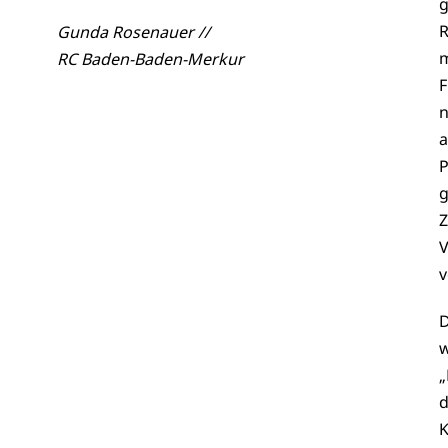
g
R
Gunda Rosenauer //
m
RC Baden-Baden-Merkur
F
n
a
P
g
Z
V
v
D
w
„
d
K