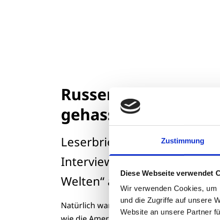
Russen nicht
gehasst
Leserbrief zum Forum-
Zustimmung
Interview „Zwischen allen
Diese Webseite verwendet 
Welten“ aus Heft 04/2026
Wir verwenden Cookies, um I
und die Zugriffe auf unsere 
Natürlich waren die sowjetischen Soldaten
Website an unsere Partner fü
wie die Amerikaner, Engländer und