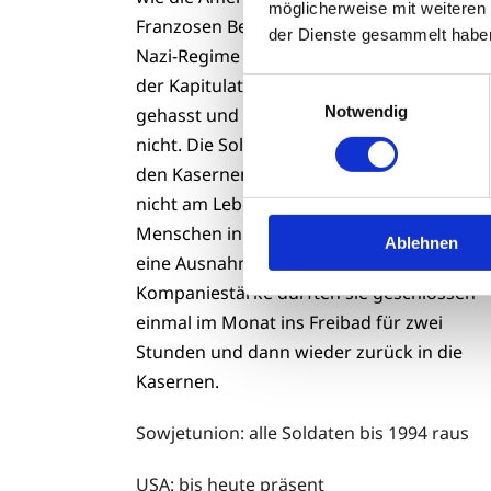
möglicherweise mit weiteren
Franzosen Besatzer des von ihnen vom
der Dienste gesammelt habe
Nazi-Regime befreiten Deutschland nach
der Kapitulation. Aber dass wir die Russen
Einwilligungsauswahl
Notwendig
gehasst und verachtet haben, das stimmt
nicht. Die Soldaten waren arme Kerle – in
den Kasernen eingesperrt, konnten sie
nicht am Leben der gleichaltrigen
Menschen in der DDR teilnehmen. Es gab
Ablehnen
eine Ausnahme: In maximal
Kompaniestärke durften sie geschlossen
einmal im Monat ins Freibad für zwei
Stunden und dann wieder zurück in die
Kasernen.
Sowjetunion: alle Soldaten bis 1994 raus
USA: bis heute präsent