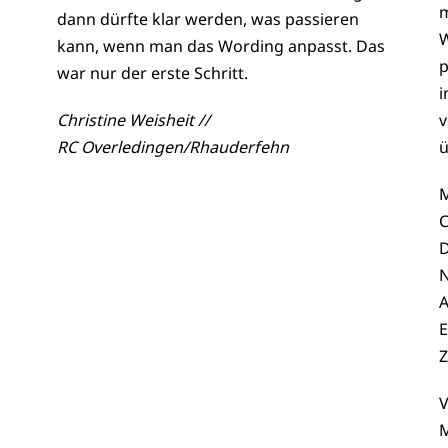
m
dann dürfte klar werden, was passieren
W
kann, wenn man das Wording anpasst. Das
p
war nur der erste Schritt.
i
Christine Weisheit //
v
RC Overledingen/Rhauderfehn
ü
M
C
D
N
A
E
V
M