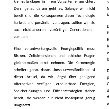
s
kleines Endlager in ihrem Vorgarten einzurichten.
G
Denn genau darum geht es. Solange wir nicht
K
bereit sind, die Konsequenzen dieser Technologie
konkret und persönlich zu tragen, sollten wir sie
D
auch nicht anderen - zukünftigen Generationen –
B
zumuten.
E
R
Eine verantwortungsvolle Energiepolitik muss
e
Risiken, Zeitdimensionen und ethische Fragen
b
gleichermaßen ernst nehmen. Die Kernenergie
D
scheitert genau daran. Umso unverständlicher ist
p
dieser Artikel, da wir längst über genügend
G
Alternativen verfügen: erneuerbare Energien,
d
Speicherlösungen und Effizienzstrategien stehen
d
bereit, sie werden nur nicht konsequent genug
e
umgesetzt.