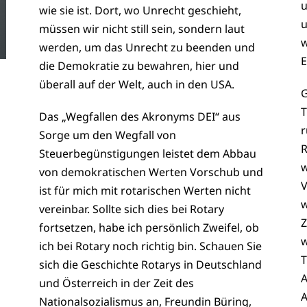
u
wie sie ist. Dort, wo Unrecht geschieht,
u
müssen wir nicht still sein, sondern laut
w
werden, um das Unrecht zu beenden und
E
die Demokratie zu bewahren, hier und
überall auf der Welt, auch in den USA.
G
T
Das „Wegfallen des Akronyms DEI“ aus
r
Sorge um den Wegfall von
R
Steuerbegünstigungen leistet dem Abbau
w
von demokratischen Werten Vorschub und
V
ist für mich mit rotarischen Werten nicht
w
vereinbar. Sollte sich dies bei Rotary
Z
fortsetzen, habe ich persönlich Zweifel, ob
w
ich bei Rotary noch richtig bin.
Schauen Sie
T
sich die Geschichte Rotarys in Deutschland
A
und Österreich in der Zeit des
A
Nationalsozialismus an, Freundin Büring,