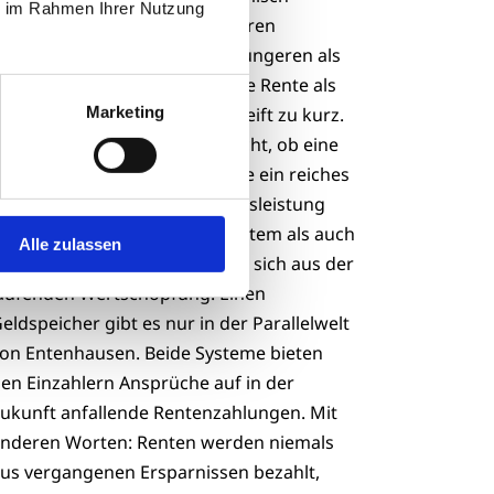
ie im Rahmen Ihrer Nutzung
ünnen Grundmuster: Die Älteren
rscheinen als Belastung, die Jüngeren als
ahlmeister, und die gesetzliche Rente als
Marketing
roblem an sich. Genau das greift zu kurz.
ie entscheidende Frage ist nicht, ob eine
esellschaft altert, sondern wie ein reiches
and seine laufende Wirtschaftsleistung
erteilt. Sowohl das Umlagesystem als auch
Alle zulassen
ie Kapitaldeckung finanzieren sich aus der
aufenden Wertschöpfung. Einen
eldspeicher gibt es nur in der Parallelwelt
on Entenhausen. Beide Systeme bieten
en Einzahlern Ansprüche auf in der
ukunft anfallende Rentenzahlungen. Mit
nderen Worten: Renten werden niemals
us vergangenen Ersparnissen bezahlt,