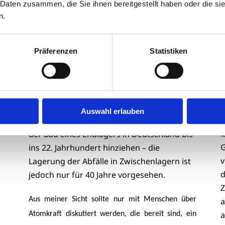
 Daten zusammen, die Sie ihnen bereitgestellt haben oder die s
d
uns“ gelesen. Die implizite Botschaft ist
n.
e
klar: Deutschland könnte einen Fehler
Z
gemacht haben, indem es sich von der
Präferenzen
Statistiken
P
Kernenergie verabschiedet hat. Was dabei
D
jedoch auffällig unterbeleuchtet bleibt, ist
G
das zentrale Problem dieser Technologie:
L
der Umgang mit ihrem Müll. Die
v
Endlagersuche bereitet nach wie vor große
Auswahl erlauben
d
Schwierigkeiten. Möglicherweise wird sich
l
der Bau eines Endlagers in Deutschland bis
G
ins 22. Jahrhundert hinziehen – die
v
Lagerung der Abfälle in Zwischenlagern ist
d
jedoch nur für 40 Jahre vorgesehen.
Z
Aus meiner Sicht sollte nur mit Menschen über
a
a
Atomkraft diskutiert werden, die bereit sind, ein