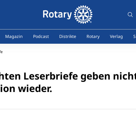
Magazin
Podcast
Distrikte
Rotary
Verlag
S
fe
chten Leserbriefe geben nich
ion wieder.