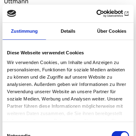
Uttmann
Petra Zönnchen
|
12.05.26
Zustimmung
Details
Über Cookies
Diese Webseite verwendet Cookies
Wir verwenden Cookies, um Inhalte und Anzeigen zu
personalisieren, Funktionen für soziale Medien anbieten
zu können und die Zugriffe auf unsere Website zu
analysieren. Außerdem geben wir Informationen zu Ihrer
Verwendung unserer Website an unsere Partner für
soziale Medien, Werbung und Analysen weiter. Unsere
Partner führen diese Informationen möglicherweise mit
weiteren Daten zusammen, die Sie ihnen bereitgestellt
haben oder die sie im Rahmen Ihrer Nutzung der Dienste
gesammelt haben.
Einwilligungsauswahl
DISTRIKTE
Notwendig