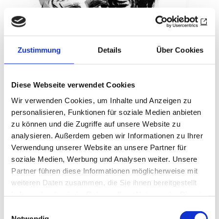
Zustimmung
Details
Über Cookies
Diese Webseite verwendet Cookies
Wir verwenden Cookies, um Inhalte und Anzeigen zu
personalisieren, Funktionen für soziale Medien anbieten
zu können und die Zugriffe auf unsere Website zu
analysieren. Außerdem geben wir Informationen zu Ihrer
Verwendung unserer Website an unsere Partner für
KOLUMNE PETER
soziale Medien, Werbung und Analysen weiter. Unsere
Geheimnisvolle Zitrusfrüchte
Partner führen diese Informationen möglicherweise mit
weiteren Daten zusammen, die Sie ihnen bereitgestellt
Im November beginnt die Erntezeit für
haben oder die sie im Rahmen Ihrer Nutzung der Dienste
Bergamotten
gesammelt haben.
Einwilligungsauswahl
Peter Peter
|
01.11.24
Notwendig