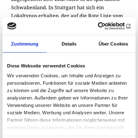
Schwabenland. In Stuttgart hat sich ein
Lokaltypus erhalten, der auf die Rote Liste vom
Aussterben bedrohter Gaststätten gehört: die
gemütliche altdeutsche Weinstube mit
einfachen, grundsoliden Speisen und
Zustimmung
Details
Über Cookies
ebensolchen Preisen. Im von Bomben verschont
gebliebenen Bohnenviertel finden sich Perlen
volkstümlicher Gastlichkeit. Die bewusst nicht
Diese Webseite verwendet Cookies
renovierte „Kiste“, die mit Wendeltreppe und
Wir verwenden Cookies, um Inhalte und Anzeigen zu
winzigen niedrigen Stuben an ein Schweizer
personalisieren, Funktionen für soziale Medien anbieten
Erststockbeizli erinnert. Oder das Weinhaus
zu können und die Zugriffe auf unsere Website zu
analysieren. Außerdem geben wir Informationen zu Ihrer
Stetter, bei dem mich immer fasziniert, dass
Verwendung unserer Website an unsere Partner für
trotz fantastischer Auswahl an Lagenrieslingen
soziale Medien, Werbung und Analysen weiter. Unsere
das Gros der Einheimischen sich zum
Partner führen diese Informationen möglicherweise mit
Spätzleeintopf „Gaisburger Marsch“ oder Sauren
weiteren Daten zusammen, die Sie ihnen bereitgestellt
Nierle mit Brot (kosten weniger als mit
haben oder die sie im Rahmen Ihrer Nutzung der Dienste