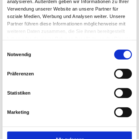
analysieren. Außerdem geben wir Informationen zu Ihrer
Verwendung unserer Website an unsere Partner für
soziale Medien, Werbung und Analysen weiter. Unsere
Partner führen diese Informationen möglicherweise mit
weiteren Daten zusammen, die Sie ihnen bereitgestellt
haben oder die sie im Rahmen Ihrer Nutzung der Dienste
gesammelt haben.
Einwilligungsauswahl
Notwendig
Kochen mit dem Chefkoch
Mehr erfahren
Präferenzen
Statistiken
Marketing