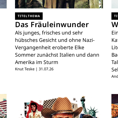
TITELTHEMA
T
Das Fräuleinwunder
W
Als junges, frisches und sehr
Ei
hübsches Gesicht und ohne Nazi-
Ka
Vergangenheit eroberte Elke
Li
Sommer zunächst Italien und dann
Ba
Amerika im Sturm
Ta
Se
Knut Teske
|
31.07.26
And