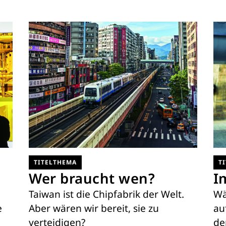
TITELTHEMA
T
Wer braucht wen?
I
Taiwan ist die Chipfabrik der Welt.
Wä
e
Aber wären wir bereit, sie zu
au
verteidigen?
de