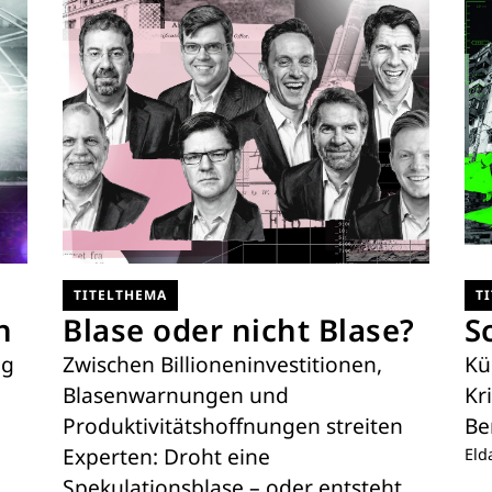
TITELTHEMA
T
h
Blase oder nicht Blase?
S
ng
Zwischen Billioneninvestitionen,
Kü
Blasenwarnungen und
Kr
Produktivitätshoffnungen streiten
Be
Experten: Droht eine
Eld
Spekulationsblase – oder entsteht