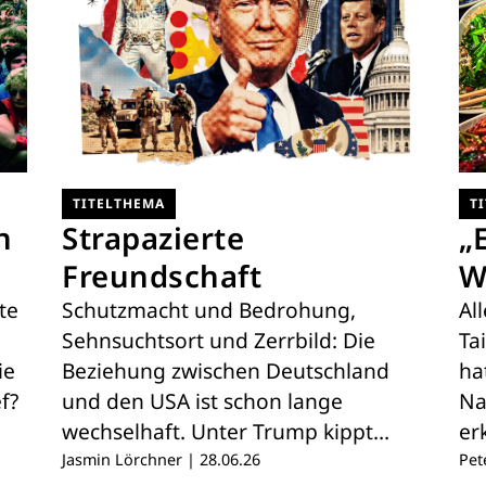
TITELTHEMA
T
n
Strapazierte
„
Freundschaft
W
te
Schutzmacht und Bedrohung,
Al
Sehnsuchtsort und Zerrbild: Die
Ta
ie
Beziehung zwischen Deutschland
ha
f?
und den USA ist schon lange
Na
wechselhaft. Unter Trump kippt…
er
Jasmin Lörchner
|
28.06.26
Pet