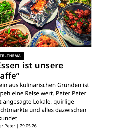
ITELTHEMA
Essen ist unsere
affe“
lein aus kulinarischen Gründen ist
ipeh eine Reise wert. Peter Peter
t angesagte Lokale, quirlige
chtmärkte und alles dazwischen
kundet
er Peter
|
29.05.26