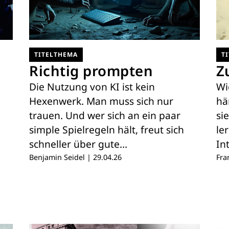
TITELTHEMA
T
Richtig prompten
Z
Die Nutzung von KI ist kein
Wi
Hexenwerk. Man muss sich nur
hä
trauen. Und wer sich an ein paar
si
simple Spielregeln hält, freut sich
le
schneller über gute…
In
Benjamin Seidel
|
29.04.26
Fra