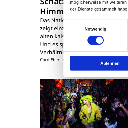
Schätze der
möglicherweise mit weiteren
Himmelssöhne
der Dienste gesammelt habe
Das Nationale Palastmuseum Tai
Einwilligungsauswahl
zeigt einzigartige Kunstschätze d
Notwendig
alten kaiserlichen Sammlungen.
Und es spiegelt das komplexe
Verhältnis zu China
Cord Eberspächer
|
29.05.26
Ablehnen