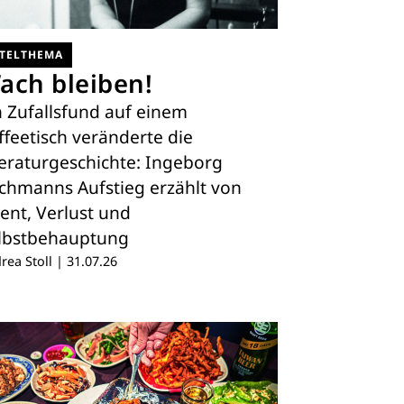
ITELTHEMA
ach bleiben!
n Zufallsfund auf einem
ffeetisch veränderte die
teraturgeschichte: Ingeborg
chmanns Aufstieg erzählt von
lent, Verlust und
lbstbehauptung
rea Stoll
|
31.07.26