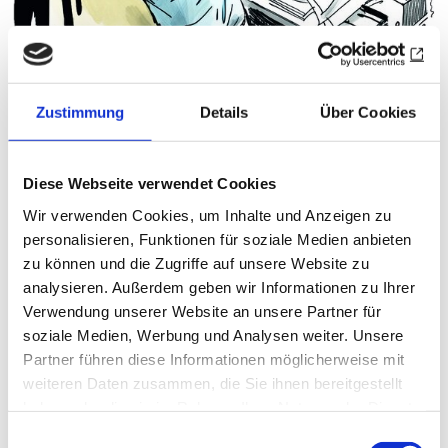
Zustimmung
Details
Über Cookies
DAS LETZTE
Druckabfall
Diese Webseite verwendet Cookies
Eine Geschichte von David Hevicke (RC
Wir verwenden Cookies, um Inhalte und Anzeigen zu
Hümmling zu Sögel)
personalisieren, Funktionen für soziale Medien anbieten
David Hevicke
|
31.03.26
zu können und die Zugriffe auf unsere Website zu
analysieren. Außerdem geben wir Informationen zu Ihrer
Verwendung unserer Website an unsere Partner für
soziale Medien, Werbung und Analysen weiter. Unsere
Partner führen diese Informationen möglicherweise mit
weiteren Daten zusammen, die Sie ihnen bereitgestellt
haben oder die sie im Rahmen Ihrer Nutzung der Dienste
gesammelt haben.
Einwilligungsauswahl