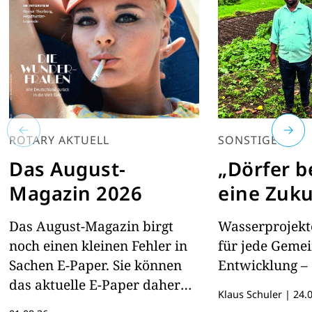
ROTARY AKTUELL
SONSTIGES
Das August-
„Dörfer 
Magazin 2026
eine Zuku
Das August-Magazin birgt
Wasserprojekte
noch einen kleinen Fehler in
für jede Geme
Sachen E-Paper. Sie können
Entwicklung – 
das aktuelle E-Paper daher
Klaus Schuler
|
24.0
hier lesen