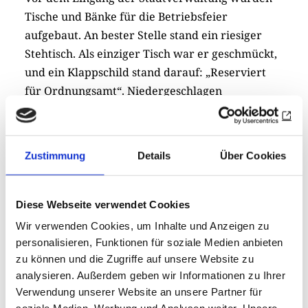
Tische und Bänke für die Betriebsfeier
aufgebaut. An bester Stelle stand ein riesiger
Stehtisch. Als einziger Tisch war er geschmückt,
und ein Klappschild stand darauf: „Reserviert
für Ordnungsamt“. Niedergeschlagen
betrachteten die Rotarier dieses Symbol der
Macht, und einer von ihnen fasste mit einem
bekannten Zitat das Ergebnis zusammen: „Die
Zustimmung
Details
Über Cookies
Ente bleibt draußen.“
Diese Webseite verwendet Cookies
Wir verwenden Cookies, um Inhalte und Anzeigen zu
personalisieren, Funktionen für soziale Medien anbieten
zu können und die Zugriffe auf unsere Website zu
analysieren. Außerdem geben wir Informationen zu Ihrer
Verwendung unserer Website an unsere Partner für
Liebe Leserinnen und Leser,