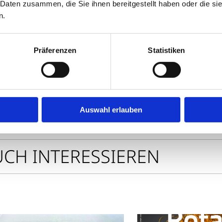
r
 Daten zusammen, die Sie ihnen bereitgestellt haben oder die s
n.
zeit: 0 Minuten
Drucken
Präferenzen
Statistiken
Auswahl erlauben
Zur Übersicht
UCH INTERESSIEREN