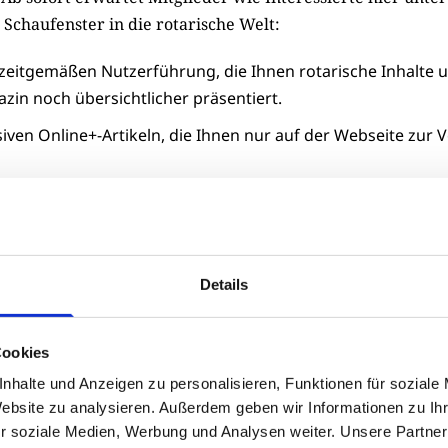
 Schaufenster in die rotarische Welt:
 zeitgemäßen Nutzerführung, die Ihnen rotarische Inhalte
in noch übersichtlicher präsentiert.
siven Online+-Artikeln, die Ihnen nur auf der Webseite zur
rten Services, Hintergrund- und Kontaktinformationen zu 
ion, die Ihnen einen schnellen Überblick geben.
ir Ihnen viel Vergnügen beim Entdecken und Lesen und 
Details
n Eindrücke
Cookies
 Grüßen
nhalte und Anzeigen zu personalisieren, Funktionen für soziale
Website zu analysieren. Außerdem geben wir Informationen zu I
r soziale Medien, Werbung und Analysen weiter. Unsere Partner