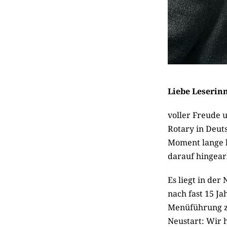
Liebe Leserin
voller Freude 
Rotary in Deut
Moment lange 
darauf hingear
Es liegt in der
nach fast 15 J
Menüführung zu
Neustart: Wir 