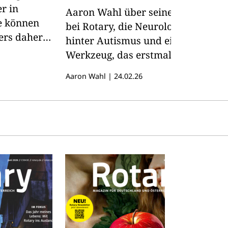
r in
Aaron Wahl über seinen Weg
ie können
bei Rotary, die Neurologie
ers daher
hinter Autismus und ein
Werkzeug, das erstmals
verständlich erklärt, was im
Aaron Wahl
|
24.02.26
autistischen Gehirn passiert.