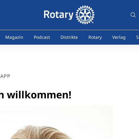
Magazin
Podcast
Distrikte
Rotary
Verlag
S
NAPP
ch willkommen!