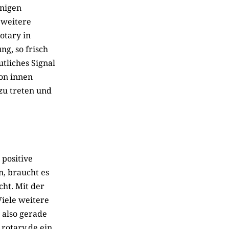
inigen
 weitere
otary in
ng, so frisch
tliches Signal
von innen
zu treten und
 positive
n, braucht es
ht. Mit der
iele weitere
 also gerade
 rotary.de ein