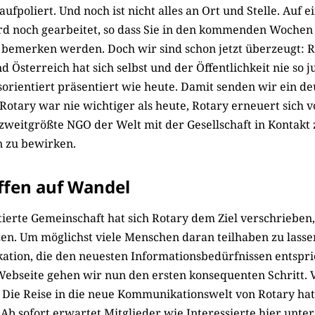
ufpoliert. Und noch ist nicht alles an Ort und Stelle. Auf e
rd noch gearbeitet, so dass Sie in den kommenden Wochen
bemerken werden. Doch wir sind schon jetzt überzeugt: R
 Österreich hat sich selbst und der Öffentlichkeit nie so ju
orientiert präsentiert wie heute. Damit senden wir ein deu
Rotary war nie wichtiger als heute, Rotary erneuert sich 
 zweitgrößte NGO der Welt mit der Gesellschaft in Kontakt 
 zu bewirken.
ffen auf Wandel
ierte Gemeinschaft hat sich Rotary dem Ziel verschrieben,
zen. Um möglichst viele Menschen daran teilhaben zu lasse
tion, die den neuesten Informationsbedürfnissen entspric
ebseite gehen wir nun den ersten konsequenten Schritt. V
 Die Reise in die neue Kommunikationswelt von Rotary hat
Ab sofort erwartet Mitglieder wie Interessierte hier unter