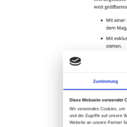
weit geöffnetes
Mit einer
dem Magaz
Mit exklu
stehen.
Mit bewäh
Organisat
Nun wünschen w
Zustimmung
auf Ihre erste
Diese Webseite verwendet 
Mit herzlichen
Wir verwenden Cookies, um I
Björn Lange
und die Zugriffe auf unsere 
Website an unsere Partner fü