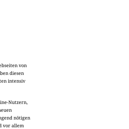
ebseiten von
aben diesen
en intensiv
line-Nutzern,
 neuen
ngend nötigen
d vor allem