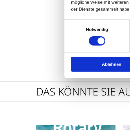
Chefredakteu
möglicherweise mit weiteren
der Dienste gesammelt habe
09.12.25
| Lese
Einwilligungsauswahl
Teilen
Notwendig
Sharing
Optionen
öffnen
Ablehnen
DAS KÖNNTE SIE A