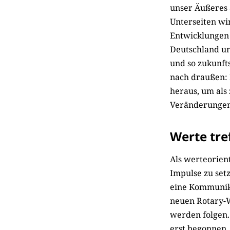
unser Äußeres a
Unterseiten wi
Entwicklungen 
Deutschland und
und so zukunfts
nach draußen: 
heraus, um als
Veränderungen
Werte tre
Als werteorient
Impulse zu set
eine Kommunika
neuen Rotary-W
werden folgen.
erst begonnen. 