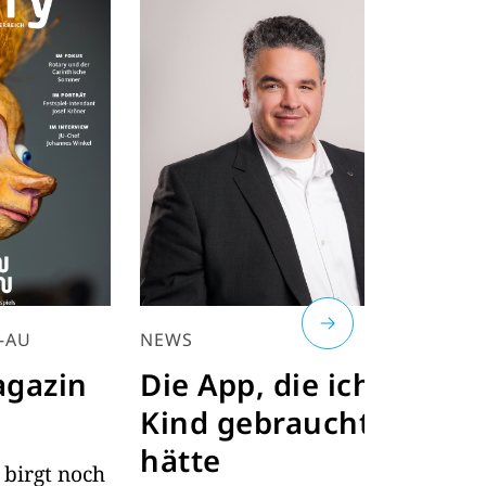
E
U
-AU
NEWS
D
agazin
Die App, die ich als
Bj
Kind gebraucht
hätte
 birgt noch