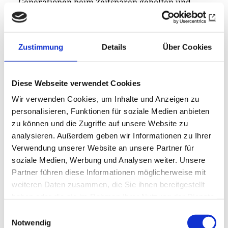
Generationen beim Zeitsparen geholfen und
tatsächlich die Nationalspeise der USA kreiert.
Immer noch? Längst ist Burger ebenso wenig
Zustimmung
Details
Über Cookies
automatisch amerikanisch wie Pizza italienisch.
Expansion hat den Snack globalisiert – 40.000
neugierige "burger victims" drängelten sich
Diese Webseite verwendet Cookies
1992 am Eröffnungstag in die erste McDonald’s-
Wir verwenden Cookies, um Inhalte und Anzeigen zu
Filiale in Peking. Doch bald setzte ein regionaler
personalisieren, Funktionen für soziale Medien anbieten
Backlash ein: eine Reaktion auf die
zu können und die Zugriffe auf unsere Website zu
Monotonisierung des Genusses.
analysieren. Außerdem geben wir Informationen zu Ihrer
Verwendung unserer Website an unsere Partner für
Heute sind Burger eine Lieblingsspeise der
soziale Medien, Werbung und Analysen weiter. Unsere
Partner führen diese Informationen möglicherweise mit
(jüngeren) Menschheit. Im Trend liegt
weiteren Daten zusammen, die Sie ihnen bereitgestellt
Individualisierung und Entamerikanisierung,
haben oder die sie im Rahmen Ihrer Nutzung der Dienste
siehe altdeutsche Märchennamen wie Hans im
gesammelt haben.
Einwilligungsauswahl
Glück. Frankreich, auf die Superiorität seiner
Notwendig