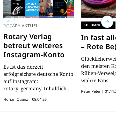
ROTARY AKTUELL
KOLUMNE PETER
Rotary Verlag
In fast a
betreut weiteres
– Rote Be
Instagram-Konto
Glücklicherwe
den meisten K
Es ist das derzeit
Rüben-Verweig
erfolgreichste deutsche Konto
wahre Fans
auf Instagram:
rotary_germany. Inhaltlich
Peter Peter
|
01.11.
verantwortlich sind ab sofort
Florian Quanz
|
08.04.26
die Mitarbeiter des Rotary
Magazins.