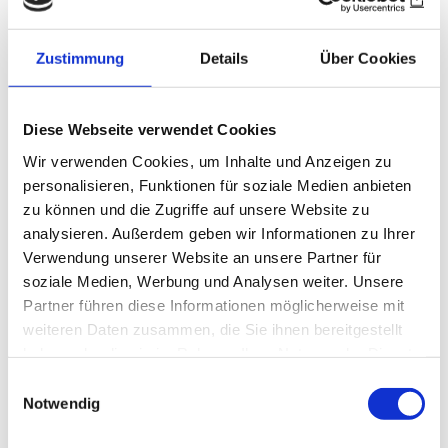
Dolomiten vor, wie man seine Küche
ausschließlich auf Bergbauernprodukte umstellt
Zustimmung
Details
Über Cookies
und gerade deswegen souverän seine drei
Sterne verteidigt: „Cook the mountain“ als
vorgelebter Einsatz zum Erhalt einer
Diese Webseite verwendet Cookies
bäuerlichen Kulturlandschaft! Als
Wir verwenden Cookies, um Inhalte und Anzeigen zu
Speisekartentexter profiliert sich Andreas
personalisieren, Funktionen für soziale Medien anbieten
Döllerer in Golling im Salzburger Land, der die
zu können und die Zugriffe auf unsere Website zu
Endetappe einer kulinarischen
analysieren. Außerdem geben wir Informationen zu Ihrer
Alpenüberquerung mit Latschenkiefereis krönt.
Verwendung unserer Website an unsere Partner für
soziale Medien, Werbung und Analysen weiter. Unsere
Alpenstaat ist auch Slowenien, wo Ana Roš,
Partner führen diese Informationen möglicherweise mit
aktuell als beste Köchin der Welt gehandelt, eine
weiteren Daten zusammen, die Sie ihnen bereitgestellt
duftige Küche aus alpinen Produkten entwickelt:
haben oder die sie im Rahmen Ihrer Nutzung der Dienste
gesammelt haben.
Knusperhaut von der Gebirgsbachforelle,
Einwilligungsauswahl
Notwendig
Heukartoffeln oder ein Buchweizentennisball,
gefüllt mit Schafsbrimsen und Steinpilzen. Wer