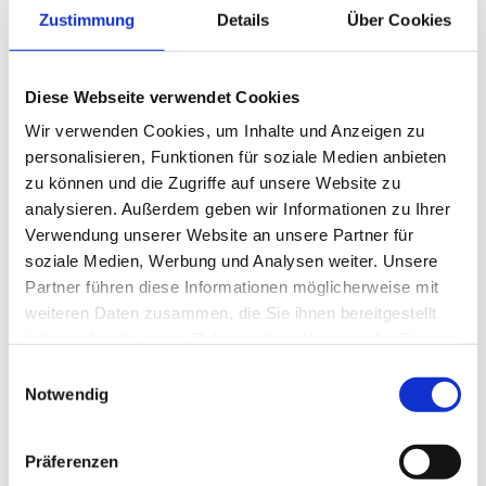
konnten in der Tadschikischen Teestube in
Zustimmung
Details
Über Cookies
Ostberlin den Bodensitz ausprobieren. Essen im
Hocken, nicht selten in Myanmar oder China,
Diese Webseite verwendet Cookies
erfordert hingehen langjähriges Training der
Wir verwenden Cookies, um Inhalte und Anzeigen zu
Fersen.
personalisieren, Funktionen für soziale Medien anbieten
zu können und die Zugriffe auf unsere Website zu
Essen im Stehen kann cool sein. Etwa im
analysieren. Außerdem geben wir Informationen zu Ihrer
überfüllten Szenebistro, wo man gerade noch
Verwendung unserer Website an unsere Partner für
einen Platz am Zinc-Comptoir ergattert hat. Bei
soziale Medien, Werbung und Analysen weiter. Unsere
der Cocktail-Party, wo man bei Fingerfood die
Partner führen diese Informationen möglicherweise mit
Gesprächspartner leichter wechseln kann als bei
weiteren Daten zusammen, die Sie ihnen bereitgestellt
fester Tischordnung. Oder beim Zelebrieren
haben oder die sie im Rahmen Ihrer Nutzung der Dienste
proletarischer Riten, vor der Currywurstbude
gesammelt haben.
Einwilligungsauswahl
oder nachts am Würstelstand, wo sich
Notwendig
Opernbesucher und Werktätige treffen.
Präferenzen
Essen oder Trinken to go sollte besser für