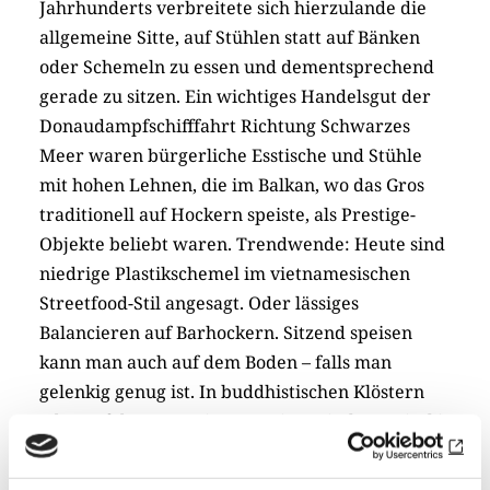
Jahrhunderts verbreitete sich hierzulande die
allgemeine Sitte, auf Stühlen statt auf Bänken
oder Schemeln zu essen und dementsprechend
gerade zu sitzen. Ein wichtiges Handelsgut der
Donaudampfschifffahrt Richtung Schwarzes
Meer waren bürgerliche Esstische und Stühle
mit hohen Lehnen, die im Balkan, wo das Gros
traditionell auf Hockern speiste, als Prestige-
Objekte beliebt waren. Trendwende: Heute sind
niedrige Plastikschemel im vietnamesischen
Streetfood-Stil angesagt. Oder lässiges
Balancieren auf Barhockern. Sitzend speisen
kann man auch auf dem Boden – falls man
gelenkig genug ist. In buddhistischen Klöstern
oder auf den Tatami-Matten japanischer Kaiseki-
Restaurants wird im Schneider- oder Lotussitz
mit Stäbchen jongliert. Sogar DDRBürger