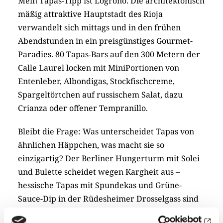
Mein Tapas-Tipp ist Logroño. Die architektonisch
mäßig attraktive Hauptstadt des Rioja
verwandelt sich mittags und in den frühen
Abendstunden in ein preisgünstiges Gourmet-
Paradies. 80 Tapas-Bars auf den 300 Metern der
Calle Laurel locken mit MiniPortionen von
Entenleber, Albondigas, Stockfischcreme,
Spargeltörtchen auf russischem Salat, dazu
Crianza oder offener Tempranillo.
Bleibt die Frage: Was unterscheidet Tapas von
ähnlichen Häppchen, was macht sie so
einzigartig? Der Berliner Hungerturm mit Solei
und Bulette scheidet wegen Kargheit aus –
hessische Tapas mit Spundekas und Grüne-
Sauce-Dip in der Rüdesheimer Drosselgass sind
eine nette Innovation, aber werden wie