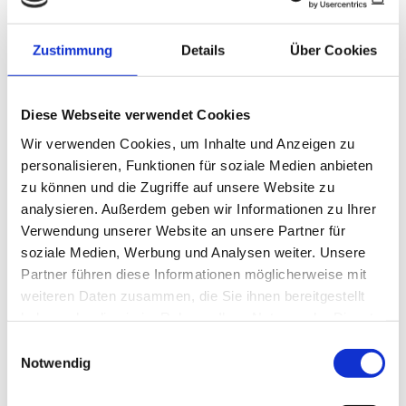
traditionsreiche griechische „Mezedes“ zum
Ouzo im Sitzen konsumiert. Am ehesten könnte
Zustimmung
Details
Über Cookies
man die Atmosphäre spanischer „Convivialidad“
mit venezianischen „Bàcari“ vergleichen,
winzigen Weinstuben, wo die letzten Venezianer
Diese Webseite verwendet Cookies
gerne dicht gedrängt „Cichetti“ –
Wir verwenden Cookies, um Inhalte und Anzeigen zu
Zahnstochersnacks – verzehren.
personalisieren, Funktionen für soziale Medien anbieten
zu können und die Zugriffe auf unsere Website zu
Auch wenn die malerische Tradition, alle
analysieren. Außerdem geben wir Informationen zu Ihrer
Papierservietten auf den Boden zu werfen und
Verwendung unserer Website an unsere Partner für
gegen Mitternacht mit Sägespänen auszukehren,
soziale Medien, Werbung und Analysen weiter. Unsere
am Verschwinden ist und das vertrauensvolle
Partner führen diese Informationen möglicherweise mit
Zahnstocher-Zählen für die Rechnung selten
weiteren Daten zusammen, die Sie ihnen bereitgestellt
wird, so bleibt das lockere Tapas-Zeremoniell
haben oder die sie im Rahmen Ihrer Nutzung der Dienste
etwas Einzigartiges. Das liegt an der
gesammelt haben.
Einwilligungsauswahl
Notwendig
Selbstverständlichkeit, mit der Spanier und
Spanierinnen den geselligen Ritus des „Tapear“