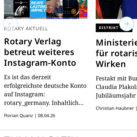
ROTARY AKTUELL
DISTRIKT 1920
Rotary Verlag
Ministeri
betreut weiteres
für rotar
Instagram-Konto
Wirken
Es ist das derzeit
Festakt mit Bu
erfolgreichste deutsche Konto
Claudia Plako
auf Instagram:
Jubiläumsjahr
rotary_germany. Inhaltlich
Christian Haubner
verantwortlich sind ab sofort
Florian Quanz
|
08.04.26
die Mitarbeiter des Rotary
Magazins.