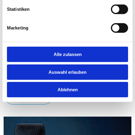
erzählen haben oder von großen Projekten oder
Statistiken
Visionen berichten. Welchen Einfluss Rotary auf die
Gesellschaft hat, darüber sprechen wir in diesem
Marketing
Podcast.
Bei Spotify hören
Alle zulassen
Bei Apple Music hören
Auswahl erlauben
Ablehnen
Bei Deezer hören