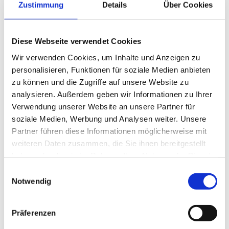
Zustimmung
Details
Über Cookies
Diese Webseite verwendet Cookies
Wir verwenden Cookies, um Inhalte und Anzeigen zu
personalisieren, Funktionen für soziale Medien anbieten
zu können und die Zugriffe auf unsere Website zu
analysieren. Außerdem geben wir Informationen zu Ihrer
Verwendung unserer Website an unsere Partner für
soziale Medien, Werbung und Analysen weiter. Unsere
Partner führen diese Informationen möglicherweise mit
weiteren Daten zusammen, die Sie ihnen bereitgestellt
haben oder die sie im Rahmen Ihrer Nutzung der Dienste
gesammelt haben.
Einwilligungsauswahl
Notwendig
Podcast „Mehr als 4 Fragen“
Die Redakteure des Rotary Magazins treffen täglich auf
Präferenzen
interessante Rotarier, die spannende Geschichten zu