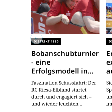
DISTRIKT 1880
D
Bobanschubturnier
E
- eine
e
Erfolgsmodell in
a
der 8. Auflage!
B
Faszination Schussfahrt: Der
Si
RC Riesa-Elbland startet
Sp
durch und engagiert sich –
un
und wieder leuchten
im
Kinderaugen.
ge