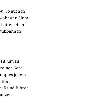
u. So auch in
m wahrsten Sinne
 hatten einen
chubbahn in
reit, um zu
trainer Gerd
kampfes jedem
ften,
Spaß und fuhren
nutzen