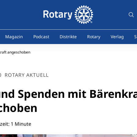
Magazin
Podcast
Distrikte
Rotary
Verlag
S
kraft angeschoben
0
ROTARY AKTUELL
nd Spenden mit Bärenkra
choben
eit: 1 Minute