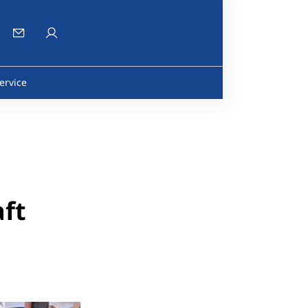
ervice
ft