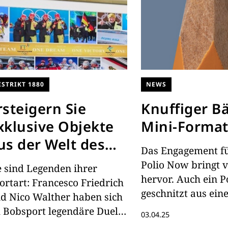
ISTRIKT 1880
NEWS
rsteigern Sie
Knuffiger B
xklusive Objekte
Mini-Forma
us der Welt des
Das Engagement f
obsports!
Polio Now bringt v
e sind Legenden ihrer
hervor. Auch ein P
ortart: Francesco Friedrich
geschnitzt aus ein
d Nico Walther haben sich
Buntstiftmine ist d
 Bobsport legendäre Duelle
03.04.25
liefert und Medaillen in