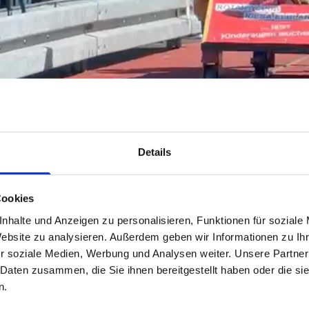
Details
obären ging eines der Rotary-Teams in die Spur - klicken Sie auf das Bild für
Cookies
nhalte und Anzeigen zu personalisieren, Funktionen für soziale
s: Unser Distrikt war heute bärig sportlich unterwegs – wi
Website zu analysieren. Außerdem geben wir Informationen zu I
r soziale Medien, Werbung und Analysen weiter. Unsere Partner
 Daten zusammen, die Sie ihnen bereitgestellt haben oder die s
Drucken
n.