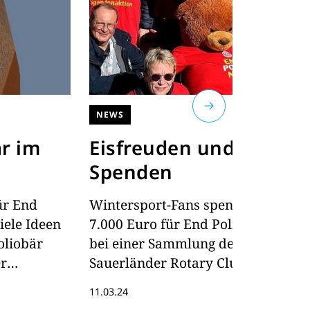
NEWS
D
är im
Eisfreuden und
R
t
Spenden
W
ür End
Wintersport-Fans spendeten
W
iele Ideen
7.000 Euro für End Polio Now
Vo
oliobär
bei einer Sammlung der
P
er
Sauerländer Rotary Clubs bei
g
abei.
der Bob- und Skeleton-WM in
e
11.03.24
Ca
der Veltins Eisarena in
i