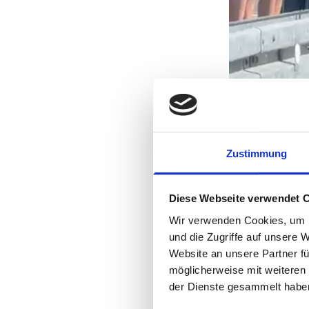
Zustimmung
Nicht ohne den Poli
Riesa-Elbland
Diese Webseite verwendet 
Wir verwenden Cookies, um I
Am Ende hieß e
und die Zugriffe auf unsere 
beweist!
Website an unsere Partner fü
möglicherweise mit weiteren
Teilen
Sharing
der Dienste gesammelt habe
Optionen
öffnen