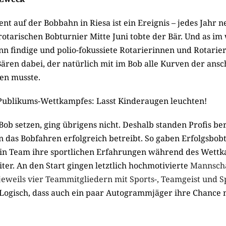
 auf der Bobbahn in Riesa ist ein Ereignis – jedes Jahr ne
rotarischen Bobturnier Mitte Juni tobte der Bär. Und as i
nn findige und polio-fokussiete Rotarierinnen und Rotarier
Bären dabei, der natürlich mit im Bob alle Kurven der ans
ren musste.
Publikums-Wettkampfes: Lasst Kinderaugen leuchten!
Bob setzen, ging übrigens nicht. Deshalb standen Profis be
n das Bobfahren erfolgreich betreibt. So gaben Erfolgsbob
in Team ihre sportlichen Erfahrungen während des Wett
ter. An den Start gingen letztlich hochmotivierte
Mannscha
jeweils vier Teammitgliedern mit Sports-, Teamgeist und 
Logisch, dass auch ein paar Autogrammjäger ihre Chance 