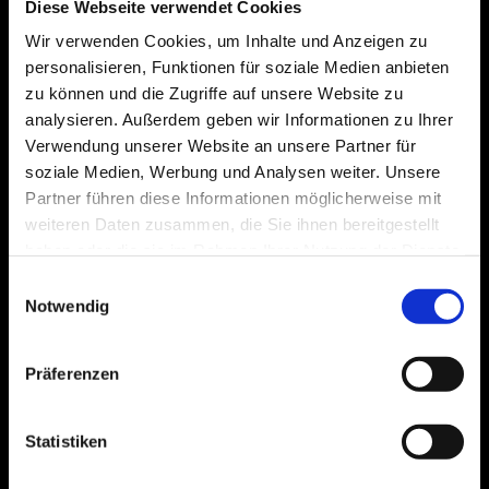
Diese Webseite verwendet Cookies
Datenschutz
Sitemap
Wir verwenden Cookies, um Inhalte und Anzeigen zu
Verlag
personalisieren, Funktionen für soziale Medien anbieten
zu können und die Zugriffe auf unsere Website zu
analysieren. Außerdem geben wir Informationen zu Ihrer
Verwendung unserer Website an unsere Partner für
Rotary
soziale Medien, Werbung und Analysen weiter. Unsere
Rotary Verlags GmbH
Partner führen diese Informationen möglicherweise mit
Ferdinandstraße 25
weiteren Daten zusammen, die Sie ihnen bereitgestellt
20095 Hamburg
haben oder die sie im Rahmen Ihrer Nutzung der Dienste
gesammelt haben.
Einwilligungsauswahl
Telefon
Notwendig
+49
40 | 34 99 97-0
E-Mail
Präferenzen
verlag@rotary-verlag.de
Statistiken
Vorsitzender des Verwaltungsrates
Dr. Dirk Bode